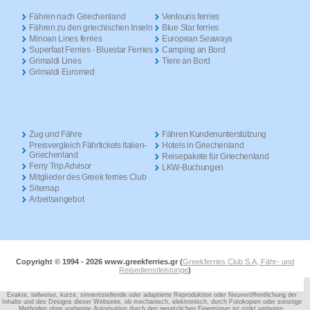
Fähren nach Griechenland
Ventouris ferries
Fähren zu den griechischen Inseln
Blue Star ferries
Minoan Lines ferries
European Seaways
Superfast Ferries - Bluestar Ferries
Camping an Bord
Grimaldi Lines
Tiere an Bord
Grimaldi Euromed
Zug und Fähre
Fähren Kundenunterstützung
Preisvergleich Fährtickets Italien-
Hotels in Griechenland
Griechenland
Reisepakete für Griechenland
Ferry Trip Advisor
LKW-Buchungen
Mitglieder des Greek ferries Club
Sitemap
Arbeitsangebot
Copyright © 1994 -
2026 www.greekferries.gr (
Greekferries Club S.A, Fähr- und
Reisedienstleistunge
)
Exakte, teilweise, kurze, sinnentstellende oder adaptierte Reproduktion oder Neuveröffentlichung der
Inhalte und des Designs dieser Webseite,
ob mechanisch, elektronisch, durch Fotokopien oder sonstige
Methoden ohne vorherige Autorisation durch den gesetzlichen Eigentümer ist strikt verboten.