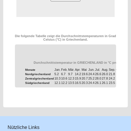
Die folgende Tabelle zeigt die Durchschnittstemperaturen in Grad
Celsius (°C) in Griechenland.
Durchschnittstemperatur in GRIECHENLAND in °C pro Monat
Jan.
Feb.
Mär.
Apr.
Mai
Jun.
Jul.
Aug.
Sep.
Okt.
Nov.
Monate
5.2
6.7
9.7
14.2
19.6
24.4
26.6
26.0
21.8
16.2
11.0
Nordgriechenland
10.3
10.6
12.3
15.9
20.7
25.2
28.0
27.8
24.2
19.5
15.4
Zentralgriechenland
12.1
12.2
13.5
16.5
20.3
24.4
26.1
26.1
23.5
20.0
16.6
Südgriechenland
Nützliche Links