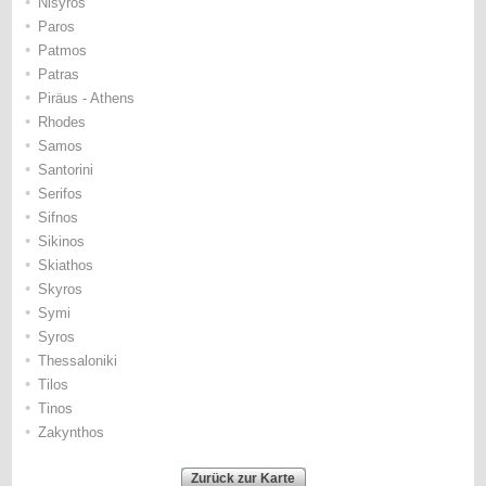
•
Nisyros
•
Paros
•
Patmos
•
Patras
•
Piräus - Athens
•
Rhodes
•
Samos
•
Santorini
•
Serifos
•
Sifnos
•
Sikinos
•
Skiathos
•
Skyros
•
Symi
•
Syros
•
Thessaloniki
•
Tilos
•
Tinos
•
Zakynthos
Zurück zur Karte