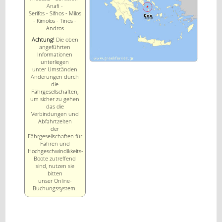
Anafi -
Serifos - Sifnos - Milos
- Kimolos - Tinos -
Andros
Achtung!
Die oben
angeführten
Informationen
unterliegen
unter Umständen
Änderungen durch
die
Fährgesellschaften,
um sicher zu gehen
das die
Verbindungen und
Abfahrtzeiten
der
Fährgesellschaften für
Fähren und
Hochgeschwindikkeits-
Boote zutreffend
sind, nutzen sie
bitten
unser Online-
Buchungssystem.