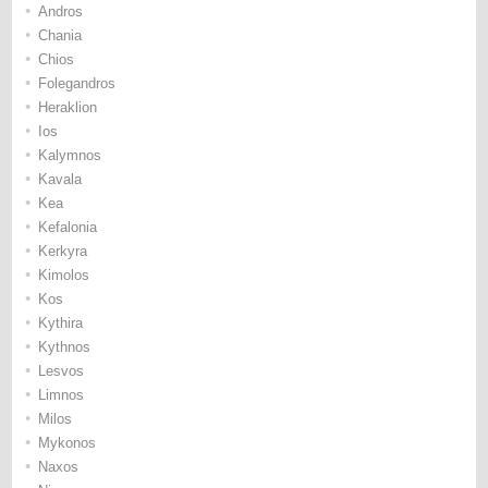
•
Andros
•
Chania
•
Chios
•
Folegandros
•
Heraklion
•
Ios
•
Kalymnos
•
Kavala
•
Kea
•
Kefalonia
•
Kerkyra
•
Kimolos
•
Kos
•
Kythira
•
Kythnos
•
Lesvos
•
Limnos
•
Milos
•
Mykonos
•
Naxos