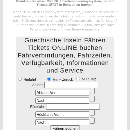
Benutzen Sie unser ONLINE Ticketreservierungssystem, um Ihre
Tickets JETZT in Echtzeit zu buchen.
Wenn Sie durch das Online System reservieren, (A) können Sie sich dafür
entscheiden, das wir ihnen die Tickets per Pot
an Ihre Adresse senden
oder (B) Sie entscheiden sich dafür, die Tickets am Abfahrthafen bis zu 2
Stunden vor Abfahrt
in Empfang zu nehmen. Gegen vorzeigen ihres
Personalausweises und dem Reservierungscode.
Griechische Inseln Fähren
Tickets ONLINE buchen
Fährverbindungen, Fahrzeiten,
Verfügbarkeit, Informationen
und Service
Multi Trip
Hinfahrt
Hin + Zurück
Abfahrt
Rückfahrt