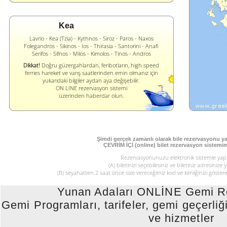
Kea
Lavrio - Kea (Tzia) - Kythnos - Siroz - Paros - Naxos
Folegandros - Sikinos - Ios - Thirasia - Santorini - Anafi
Serifos - Sifnos - Milos - Kimolos - Tinos - Andros
Dikkat!
Doğru güzergahlardan, feribotların, high speed
ferries hareket ve varış saatlerinden emin olmanız için
yukarıdaki bilgiler aydan aya değişebilir.
ON LINE rezervasyon sistemi
üzerinden haberdar olun.
Şimdi gerçek zamanlı olarak bile rezervasyonu ya
ÇEVRİM İÇİ (online) bilet rezervasyon sistemim
Rezervasyonunuzu elektronik sistemle yapı
(Α) biletinizi seçebilirsiniz ve biletiniz adresinize 
(Β) seyahatten 2 saat önce size vereceğimiz kod ve kimliğinizi gösterek
Yunan Adaları ONLİNE Gemi Re
Gemi Programları, tarifeler, gemi geçerliği,
ve hizmetler