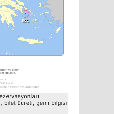
ptırın ve bizim
izi kullanın.
nız ve
yollanır veya
 liman ofislerinden alabilirsiniz.
zervasyonları
 bilet ücreti, gemi bilgisi