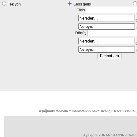
Tek yön
Gidiş geliş
Gidiş
Dönüş
Aşağıdaki tabloda Yunanistan’ın hava sıcalığı Derce Celsius (
Aya göre YUNANİSTAN’IN ortalama