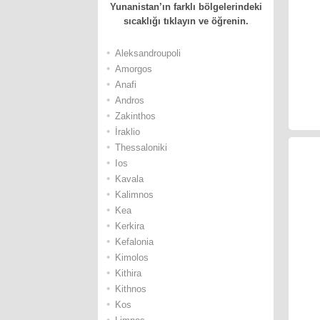
Yunanistan’ın farklı bölgelerindeki
sıcaklığı tıklayın ve öğrenin.
•
Αleksandroupoli
•
Αmorgos
•
Αnafi
•
Andros
•
Ζakinthos
•
İraklio
•
Thessaloniki
•
Ios
•
Κavala
•
Κalimnos
•
Κea
•
Κerkira
•
Κefalonia
•
Κimolos
•
Κithira
•
Κithnos
•
Κos
•