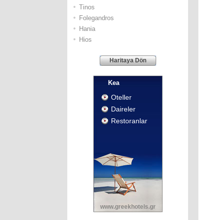
•
Τinos
•
Folegandros
•
Hania
•
Hios
Haritaya Dön
Kea
Oteller
Daireler
Restoranlar
www.greekhotels.gr