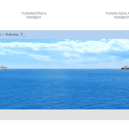
YUNANISTAN’A
YUNAN ADAL
FERİBOT
FERİBO
ı – Ankona, Venedik Yunanistan – Feribot biletleri + indirimler