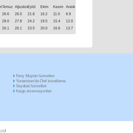
an
Temuz
Ağustos
Eylül
Ekim
Kasım
Aralık
26.6
26.0
21.8
16.2
11.0
6.9
28.0
27.8
24.2
19.5
15.4
12.0
26.1
26.1
23.5
20.0
16.6
13.7
Ferry Müşteri hizmetleri
Yunanistan’da Otel konaklama
Seyahat hizmetleri
Kargo rezervasyonları
ices
)