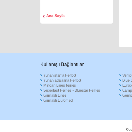
Αna Sayfa
Κullanışlı Βağlantılar
Yunanistan’a Feribot
Ventou
Yunan adalarina Feribot
Blue S
Minoan Lines ferries
Europ
Superfast Ferries - Bluestar Ferries
Campi
Grimaldi Lines
Gemid
Grimaldi Euromed
Cop