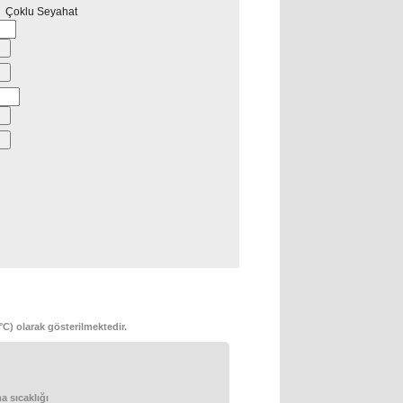
Çoklu Seyahat
°C) olarak gösterilmektedir.
 sıcaklığı