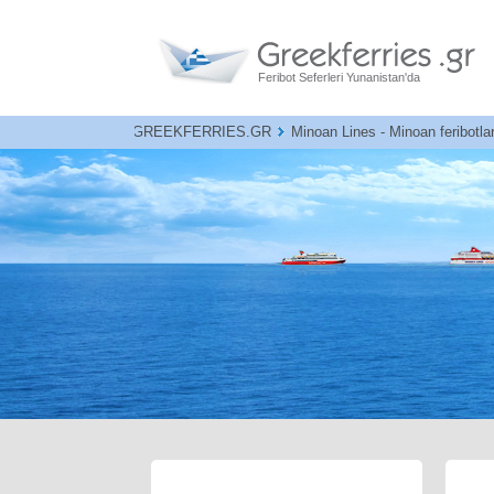
Feribot Seferleri Yunanistan'da
GREEKFERRIES.GR
Minoan Lines - Minoan feribotlar