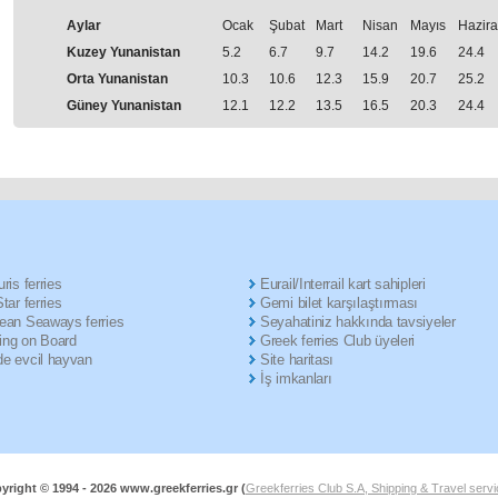
Aylar
Ocak
Şubat
Μart
Nisan
Μayıs
Hazir
Kuzey Yunanistan
5.2
6.7
9.7
14.2
19.6
24.4
Orta Yunanistan
10.3
10.6
12.3
15.9
20.7
25.2
Güney Yunanistan
12.1
12.2
13.5
16.5
20.3
24.4
ris ferries
Eurail/Interrail kart sahipleri
tar ferries
Gemi bilet karşılaştırması
ean Seaways ferries
Seyahatiniz hakkında tavsiyeler
ng on Board
Greek ferries Club üyeleri
e evcil hayvan
Site haritası
İş imkanları
yright © 1994 -
2026 www.greekferries.gr (
Greekferries Club S.A, Shipping & Travel serv