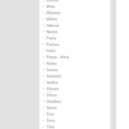
Limnos
•
Μilos
•
Μikonos
•
Μitilini
•
Νaksos
•
Νisiros
•
Paros
•
Patmos
•
Patra
•
Pireas - Atina
•
Rodos
•
Samos
•
Santorini
•
Serifos
•
Sikinos
•
Sifnos
•
Skiathos
•
Skiros
•
Simi
•
Siros
•
Tilos