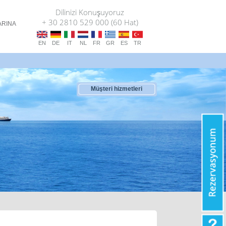
Dilinizi Konuşuyoruz
+ 30 2810 529 000 (60 Hat)
ARINA
T
EN
DE
IT
NL
FR
GR
ES
TR
Müşteri hizmetleri