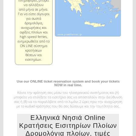
πληροφορίες μπορεί
να αλλάξουν
από μήνα σε μήνα.
Για να είστε σίγουροι
για σωστά
δρομολόγια,
αναχωρήσεις και
αφίξεις πλοίων και
high speed ferries,
ενημερωθείτε από το
ON LINE σύστημα
κρατήσεων
θέσεων και
εισιτηρίων.
Use our ONLINE ticket reservation system and book your tickets
NOW in real time.
Κάντε την κράτηση σας μέσω του ηλεκτρονικού συστήματος και (Α)
μπορείτε να επιλέξετε τα εισιτήρια σας
να αποσταλούν στην διεύθυνση
σας ή (Β) να τα παραλάβετε από το λιμάνι 2 ώρες πριν την αναχώρηση
με το κωδικό κράτησης που θα σας δώσουμε και την ταυτότητα σας.
Ελληνικά Νησιά Online
Κρατήσεις Εισιτηρίων Πλοίων
Δρομολόγια πλοίων, τιμές