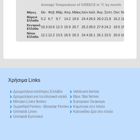
Average Temperature of GREECE in °C by month
Ιάν.
Φεβ.
Μάρ.
Απρ.
Μάιος
Ιούν
Ιούλ.
Άυγ.
Σεπτ.
Οκτ.
Νοέ.
Δεκ.
Μήνες
Βόρεια
5.2
6.7
9.7
14.2
19.6
24.4
26.6
26.0
21.8
16.2
11.0
6.9
Ελλάδα
Κεντρική
10.3
10.6
12.3
15.9
20.7
25.2
28.0
27.8
24.2
19.5
15.4
12.0
Ελλάδα
Νότια
12.1
12.2
13.5
16.5
20.3
24.4
26.1
26.1
23.5
20.0
16.6
13.7
Ελλάδα
Χρήσιμα Links
Δρομολόγια από/προς Ελλάδα
Ventouris ferries
Δρομολόγια για τα ελληνικά νησιά
Blue Star ferries
Minoan Lines ferries
European Seaways
Superfast Ferries - Bluestar Ferries
Καμπινγκ στο πλοίο
Grimaldi Lines
Kατοικίδια ζώα στο πλοίο
Grimaldi Euromed