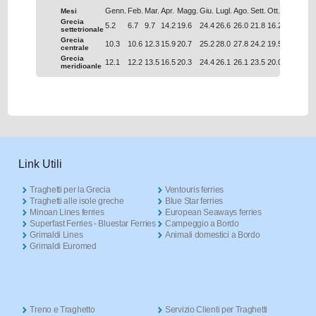
Genn.
Feb.
Mar.
Apr.
Magg.
Giu.
Lugl.
Ago.
Sett.
Ott.
Nov.
Dic.
Mesi
Grecia
5.2
6.7
9.7
14.2
19.6
24.4
26.6
26.0
21.8
16.2
11.0
6.9
settetrionale
Grecia
10.3
10.6
12.3
15.9
20.7
25.2
28.0
27.8
24.2
19.5
15.4
12.0
centrale
Grecia
12.1
12.2
13.5
16.5
20.3
24.4
26.1
26.1
23.5
20.0
16.6
13.7
meridioanle
Link Utili
Traghetti per la Grecia
Ventouris ferries
Traghetti alle isole greche
Blue Star ferries
Minoan Lines ferries
European Seaways ferries
Superfast Ferries - Bluestar Ferries
Campeggio a Bordo
Grimaldi Lines
Animali domestici a Bordo
Grimaldi Euromed
Treno e Traghetto
Servizio Clienti per Traghetti