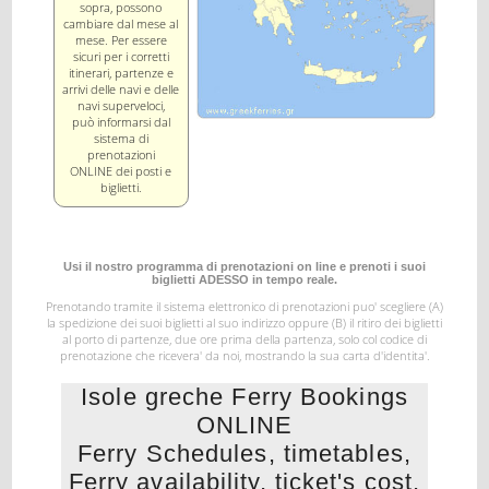
sopra, possono
cambiare dal mese al
mese. Per essere
sicuri per i corretti
itinerari, partenze e
arrivi delle navi e delle
navi superveloci,
può informarsi dal
sistema di
prenotazioni
ONLINE dei posti e
biglietti.
Usi il nostro programma di prenotazioni on line e prenoti i suoi
biglietti ADESSO in tempo reale.
Prenotando tramite il sistema elettronico di prenotazioni puo' scegliere (A)
la spedizione dei suoi biglietti al suo indirizzo
oppure (B) il ritiro dei biglietti
al porto di partenze, due ore prima della partenza, solo col codice di
prenotazione
che ricevera' da noi, mostrando la sua carta d'identita'.
Isole greche Ferry Bookings
ONLINE
Ferry Schedules, timetables,
Ferry availability, ticket's cost,