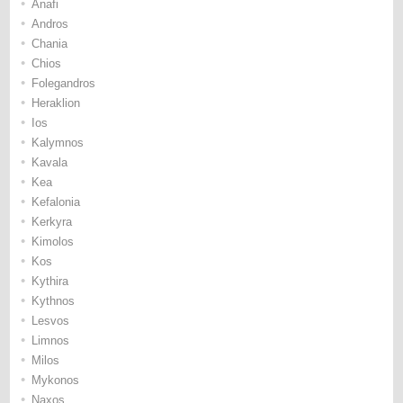
•
Anafi
•
Andros
•
Chania
•
Chios
•
Folegandros
•
Heraklion
•
Ios
•
Kalymnos
•
Kavala
•
Kea
•
Kefalonia
•
Kerkyra
•
Kimolos
•
Kos
•
Kythira
•
Kythnos
•
Lesvos
•
Limnos
•
Milos
•
Mykonos
•
Naxos