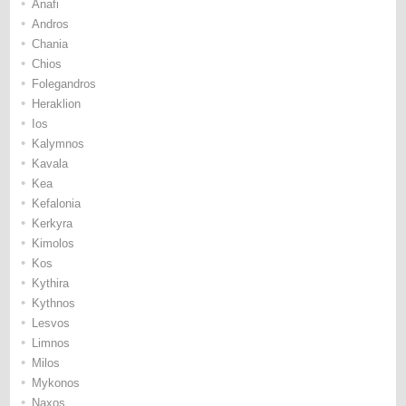
•
Anafi
•
Andros
•
Chania
•
Chios
•
Folegandros
•
Heraklion
•
Ios
•
Kalymnos
•
Kavala
•
Kea
•
Kefalonia
•
Kerkyra
•
Kimolos
•
Kos
•
Kythira
•
Kythnos
•
Lesvos
•
Limnos
•
Milos
•
Mykonos
•
Naxos