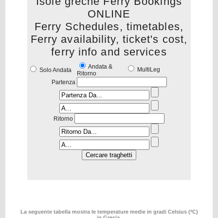
Isole greche Ferry Bookings
ONLINE
Ferry Schedules, timetables,
Ferry availability, ticket's cost,
ferry info and services
Andata &
MultiLeg
Solo Andata
Ritorno
Partenza
Ritorno
La seguente tabella mostra le temperature medie in gradi Celsius (ºC)
in Grecia.