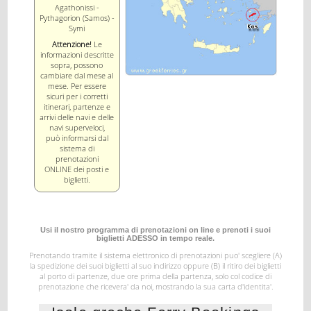
Agathonissi -
Pythagorion (Samos) -
Symi
Attenzione!
Le
informazioni descritte
sopra, possono
cambiare dal mese al
mese. Per essere
sicuri per i corretti
itinerari, partenze e
arrivi delle navi e delle
navi superveloci,
può informarsi dal
sistema di
prenotazioni
ONLINE dei posti e
biglietti.
Usi il nostro programma di prenotazioni on line e prenoti i suoi
biglietti ADESSO in tempo reale.
Prenotando tramite il sistema elettronico di prenotazioni puo' scegliere (A)
la spedizione dei suoi biglietti al suo indirizzo
oppure (B) il ritiro dei biglietti
al porto di partenze, due ore prima della partenza, solo col codice di
prenotazione
che ricevera' da noi, mostrando la sua carta d'identita'.