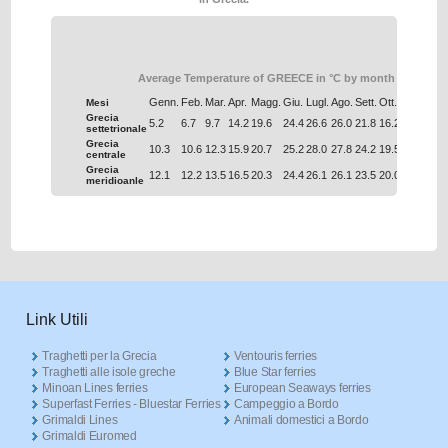
Average Temperature of GREECE in °C by month
Genn.
Feb.
Mar.
Apr.
Magg.
Giu.
Lugl.
Ago.
Sett.
Ott.
Nov.
Dic.
Mesi
Grecia
5.2
6.7
9.7
14.2
19.6
24.4
26.6
26.0
21.8
16.2
11.0
6.9
settetrionale
Grecia
10.3
10.6
12.3
15.9
20.7
25.2
28.0
27.8
24.2
19.5
15.4
12.0
centrale
Grecia
12.1
12.2
13.5
16.5
20.3
24.4
26.1
26.1
23.5
20.0
16.6
13.7
meridioanle
Link Utili
Traghetti per la Grecia
Ventouris ferries
Traghetti alle isole greche
Blue Star ferries
Minoan Lines ferries
European Seaways ferries
Superfast Ferries - Bluestar Ferries
Campeggio a Bordo
Grimaldi Lines
Animali domestici a Bordo
Grimaldi Euromed