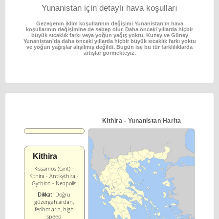
Yunanistan için detaylı hava koşulları
Gezegenin iklim koşullarının değişimi Yunanistan’ın hava
koşullarının değişimine de sebep olur.
Daha önceki yıllarda hiçbir
büyük sıcaklık farkı veya yoğun yağış yoktu.
Kuzey ve Güney
Yunanistan’da daha önceki yıllarda hiçbir büyük sıcaklık farkı yoktu
ve yoğun
yağışlar alışılmış değildi. Bugün ise bu tür farklılıklarda
artışlar görmekteyiz.
Κithira - Yunanistan Harita
Κithira
Kissamos (Girit) -
Κithira - Antikythira -
Gythion - Neapolis
Dikkat!
Doğru
güzergahlardan,
feribotların, high
speed