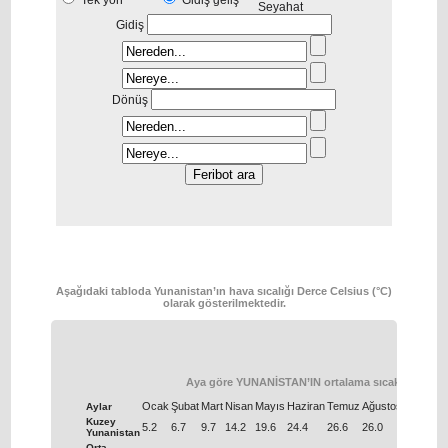
Tek yön
Gidiş geliş
Seyahat
Gidiş
Dönüş
Aşağıdaki tabloda Yunanistan’ın hava sıcalığı Derce Celsius (°C)
olarak gösterilmektedir.
Aya göre YUNANİSTAN’IN ortalama sıcaklığı
Ocak
Şubat
Μart
Nisan
Μayıs
Haziran
Temuz
Ağustos
Eylül
Eki
Aylar
Kuzey
5.2
6.7
9.7
14.2
19.6
24.4
26.6
26.0
21.8
16.
Yunanistan
Orta