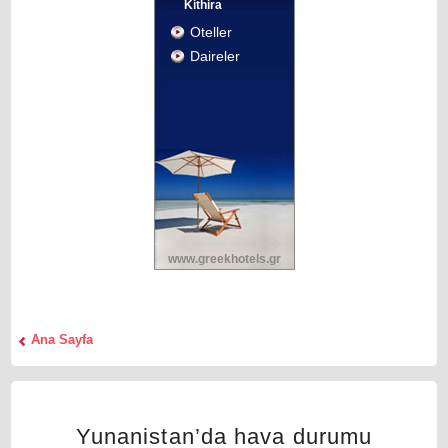
Κithira
Oteller
Daireler
www.greekhotels.gr
Αna Sayfa
Yunanistan’da hava durumu