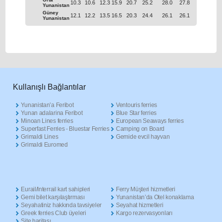
10.3
10.6
12.3
15.9
20.7
25.2
28.0
27.8
24.2
19.
Yunanistan
Güney
12.1
12.2
13.5
16.5
20.3
24.4
26.1
26.1
23.5
20.
Yunanistan
Κullanışlı Βağlantılar
Yunanistan’a Feribot
Ventouris ferries
Yunan adalarina Feribot
Blue Star ferries
Minoan Lines ferries
European Seaways ferries
Superfast Ferries - Bluestar Ferries
Camping on Board
Grimaldi Lines
Gemide evcil hayvan
Grimaldi Euromed
Eurail/Interrail kart sahipleri
Ferry Müşteri hizmetleri
Gemi bilet karşılaştırması
Yunanistan’da Otel konaklama
Seyahatiniz hakkında tavsiyeler
Seyahat hizmetleri
Greek ferries Club üyeleri
Kargo rezervasyonları
Site haritası