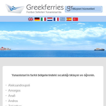
Müşteri hizmetleri
Feribot Seferleri Yunanistan'da
Yunanistan’ın farklı bölgelerindeki sıcaklığı tıklayın ve öğrenin.
•
Αleksandroupoli
•
Αmorgos
•
Αnafi
•
Andros
•