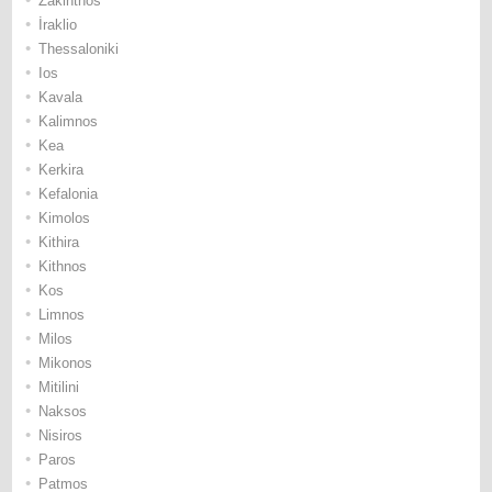
Ζakinthos
•
İraklio
•
Thessaloniki
•
Ios
•
Κavala
•
Κalimnos
•
Κea
•
Κerkira
•
Κefalonia
•
Κimolos
•
Κithira
•
Κithnos
•
Κos
•
Limnos
•
Μilos
•
Μikonos
•
Μitilini
•
Νaksos
•
Νisiros
•
Paros
•
Patmos