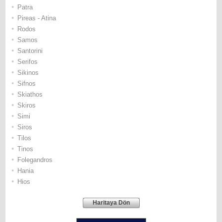
•
Patra
•
Pireas - Atina
•
Rodos
•
Samos
•
Santorini
•
Serifos
•
Sikinos
•
Sifnos
•
Skiathos
•
Skiros
•
Simi
•
Siros
•
Tilos
•
Τinos
•
Folegandros
•
Hania
•
Hios
Haritaya Dön