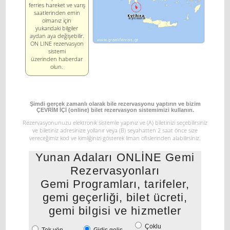
ferries hareket ve varış
saatlerinden emin
olmanız için
yukarıdaki bilgiler
aydan aya değişebilir.
ON LINE rezervasyon
sistemi
üzerinden haberdar
olun.
Şimdi gerçek zamanlı olarak bile rezervasyonu yaptırın ve bizim
ÇEVRİM İÇİ (online) bilet rezervasyon sistemimizi kullanın.
Rezervasyonunuzu elektronik sistemle yapınız ve
(Α) biletinizi seçebilirsiniz
ve biletiniz adresinize yollanır veya
(Β) seyahatten 2 saat önce size
vereceğimiz kod ve kimliğinizi gösterek liman ofislerinden alabilirsiniz.
Yunan Adaları ONLİNE Gemi
Rezervasyonları
Gemi Programları, tarifeler,
gemi geçerliği, bilet ücreti,
gemi bilgisi ve hizmetler
Çoklu