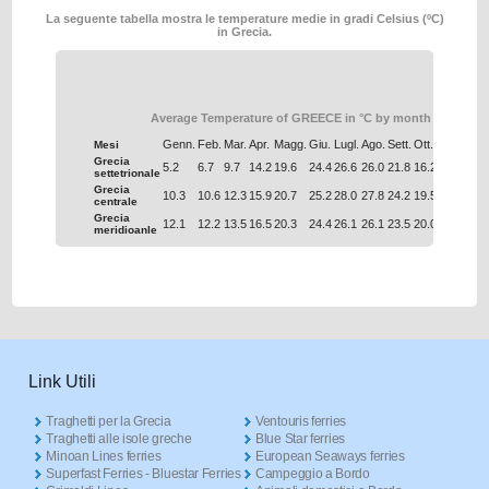
La seguente tabella mostra le temperature medie in gradi Celsius (ºC)
in Grecia.
Average Temperature of GREECE in °C by month
Genn.
Feb.
Mar.
Apr.
Magg.
Giu.
Lugl.
Ago.
Sett.
Ott.
Nov.
Dic.
Mesi
Grecia
5.2
6.7
9.7
14.2
19.6
24.4
26.6
26.0
21.8
16.2
11.0
6.9
settetrionale
Grecia
10.3
10.6
12.3
15.9
20.7
25.2
28.0
27.8
24.2
19.5
15.4
12.0
centrale
Grecia
12.1
12.2
13.5
16.5
20.3
24.4
26.1
26.1
23.5
20.0
16.6
13.7
meridioanle
Link Utili
Traghetti per la Grecia
Ventouris ferries
Traghetti alle isole greche
Blue Star ferries
Minoan Lines ferries
European Seaways ferries
Superfast Ferries - Bluestar Ferries
Campeggio a Bordo