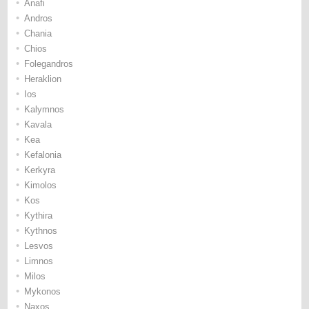
•
Anafi
•
Andros
•
Chania
•
Chios
•
Folegandros
•
Heraklion
•
Ios
•
Kalymnos
•
Kavala
•
Kea
•
Kefalonia
•
Kerkyra
•
Kimolos
•
Kos
•
Kythira
•
Kythnos
•
Lesvos
•
Limnos
•
Milos
•
Mykonos
•
Naxos