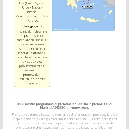
Kea (Tzia) - Syros -
Paros - Naxos -
Thirasia -
Anafi - Kimolos - Tinos
- Andros
Attenzione!
Le
informazioni descritte
sopra, possono
cambiare dal mese al
mese. Per essere
sicuri per i corretti
itinerari, partenze e
arrivi delle navi e delle
navi superveloci,
può informarsi dal
sistema di
prenotazioni
ONLINE dei posti e
biglietti.
Usi il nostro programma di prenotazioni on line e prenoti i suoi
biglietti ADESSO in tempo reale.
Prenotando tramite il sistema elettronico di prenotazioni puo' scegliere (A)
la spedizione dei suoi biglietti al suo indirizzo
oppure (B) il ritiro dei biglietti
al porto di partenze, due ore prima della partenza, solo col codice di
prenotazione
che ricevera' da noi, mostrando la sua carta d'identita'.