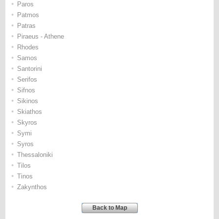
•
Paros
•
Patmos
•
Patras
•
Piraeus - Athene
•
Rhodes
•
Samos
•
Santorini
•
Serifos
•
Sifnos
•
Sikinos
•
Skiathos
•
Skyros
•
Symi
•
Syros
•
Thessaloniki
•
Tilos
•
Tinos
•
Zakynthos
Back to Map