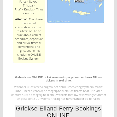
Paros - Naxos -
Thirasia -
Anafi - Kimolos - Tinos
- Andros
Attention!
The above
mentioned
information is subject
to alteration. To be
sure about correct
schedules, departure
and arrival times of
conventional and
highspeed ferries
check the ONLINE
Booking System.
Gebruik uw ONLINE ticket reserveringssysteem en boek NU uw
tickets in real time.
Wanneer u uw reservering via het online reserveringssysteem maakt,
kunt u kiezen voor (A) de mogelijkheid
om uw tickets naar u te laten
opsturen, (B) de mogelijkheid om uw tickets met uw reserveringsnummer
en paspoort 2 uur voor vertrek bij het havenkantoor op te halen.
Griekse Eiland Ferry Bookings
ONLINE