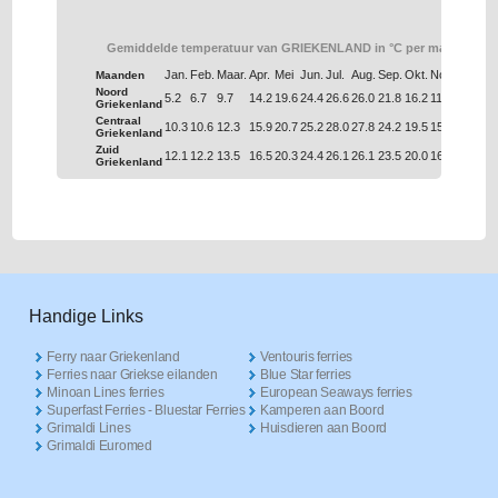
Gemiddelde temperatuur van GRIEKENLAND in °C per maand.
Jan.
Feb.
Maar.
Apr.
Mei
Jun.
Jul.
Aug.
Sep.
Okt.
Nov.
Dec.
Maanden
Noord
5.2
6.7
9.7
14.2
19.6
24.4
26.6
26.0
21.8
16.2
11.0
6.9
Griekenland
Centraal
10.3
10.6
12.3
15.9
20.7
25.2
28.0
27.8
24.2
19.5
15.4
12.0
Griekenland
Zuid
12.1
12.2
13.5
16.5
20.3
24.4
26.1
26.1
23.5
20.0
16.6
13.7
Griekenland
Handige Links
Ferry naar Griekenland
Ventouris ferries
Ferries naar Griekse eilanden
Blue Star ferries
Minoan Lines ferries
European Seaways ferries
Superfast Ferries - Bluestar Ferries
Kamperen aan Boord
Grimaldi Lines
Huisdieren aan Boord
Grimaldi Euromed