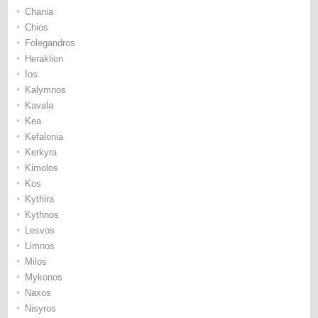
•
Chania
•
Chios
•
Folegandros
•
Heraklion
•
Ios
•
Kalymnos
•
Kavala
•
Kea
•
Kefalonia
•
Kerkyra
•
Kimolos
•
Kos
•
Kythira
•
Kythnos
•
Lesvos
•
Limnos
•
Milos
•
Mykonos
•
Naxos
•
Nisyros