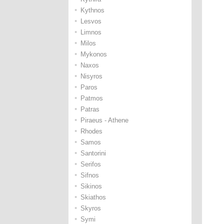
•
Kythnos
•
Lesvos
•
Limnos
•
Milos
•
Mykonos
•
Naxos
•
Nisyros
•
Paros
•
Patmos
•
Patras
•
Piraeus - Athene
•
Rhodes
•
Samos
•
Santorini
•
Serifos
•
Sifnos
•
Sikinos
•
Skiathos
•
Skyros
•
Symi