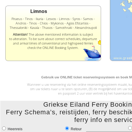
Limnos
Piraeus - Tinos - Ikaria - Lesvos - Limnos - Syros - Samos -
Andros - Tinos - Chios - Mykonos - Agios Efstartios -
Thessaloniki - Kavala - Thasos - Samothraki - Alexandroupoli
Attention!
The above mentioned information is subject
to alteration. To be sure about correct schedules, departure
and arrival times of conventional and highspeed ferries
check the ONLINE Booking System.
Gebruik uw ONLINE ticket reserveringssysteem en boek NU 
Wanneer u uw reservering via het online reserveringssysteem maakt, kun
om uw tickets naar u te laten opsturen, (B) de mogelijkheid om uw 
en paspoort 2 uur voor vertrek bij het havenkanto
Griekse Eiland Ferry Book
Ferry Schema’s, reistijden, ferry beschik
ferry info en servi
Heenreis
Retour