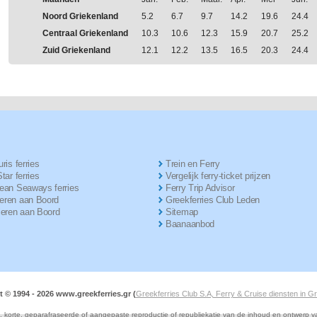
Noord Griekenland
5.2
6.7
9.7
14.2
19.6
24.4
Centraal Griekenland
10.3
10.6
12.3
15.9
20.7
25.2
Zuid Griekenland
12.1
12.2
13.5
16.5
20.3
24.4
ris ferries
Trein en Ferry
tar ferries
Vergelijk ferry-ticket prijzen
ean Seaways ferries
Ferry Trip Advisor
ren aan Boord
Greekferries Club Leden
ieren aan Boord
Sitemap
Baanaanbod
t © 1994 -
2026 www.greekferries.gr (
Greekferries Club S.A, Ferry & Cruise diensten in G
e, korte, geparafraseerde of aangepaste reproductie of republiekatie van de inhoud en ontwerp 