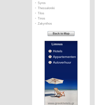
•
Syros
•
Thessaloniki
•
Tilos
•
Tinos
•
Zakynthos
Back to Map
Limnos
Hotels
Appartementen
Autoverhuur
www.greekhotels.gr