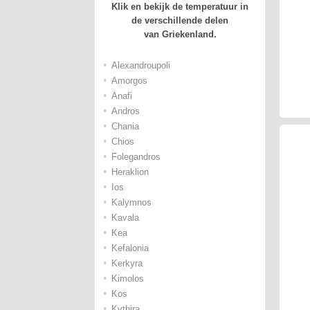
Klik en bekijk de temperatuur in
de verschillende delen
van Griekenland.
•
Alexandroupoli
•
Amorgos
•
Anafi
•
Andros
•
Chania
•
Chios
•
Folegandros
•
Heraklion
•
Ios
•
Kalymnos
•
Kavala
•
Kea
•
Kefalonia
•
Kerkyra
•
Kimolos
•
Kos
•
Kythira