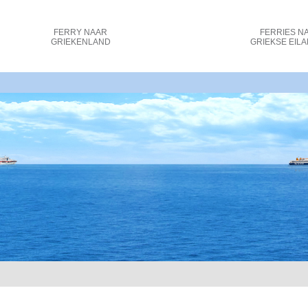
FERRY
NAAR
FERRIES
N
GRIEKENLAND
GRIEKSE EIL
- Ferry Aanbiedingen - Ancona, Venetië naar Grieken_