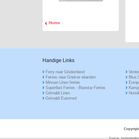
Home
Handige Links
Ferry naar Griekenland
Ventou
Ferries naar Griekse eilanden
Blue S
Minoan Lines ferries
Europ
Superfast Ferries - Bluestar Ferries
Kampe
Grimaldi Lines
Huisd
Grimaldi Euromed
Copyrigh
Exacte, gedeeltelijk