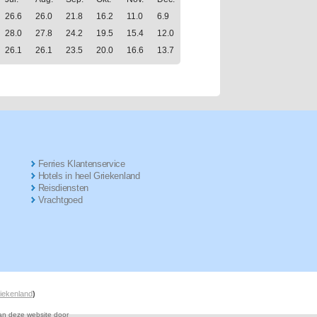
26.6
26.0
21.8
16.2
11.0
6.9
28.0
27.8
24.2
19.5
15.4
12.0
26.1
26.1
23.5
20.0
16.6
13.7
Ferries Klantenservice
Hotels in heel Griekenland
Reisdiensten
Vrachtgoed
riekenland
)
van deze website door