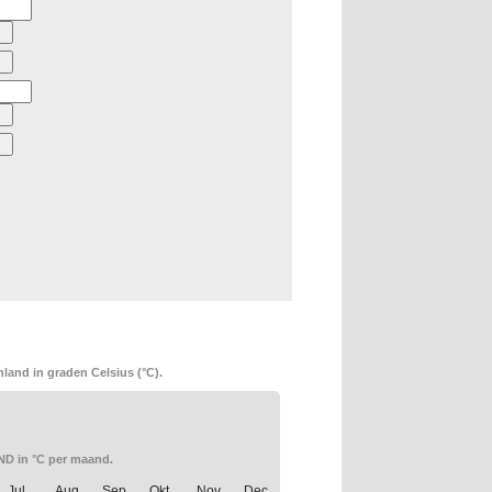
land in graden Celsius (°C).
D in °C per maand.
Jul.
Aug.
Sep.
Okt.
Nov.
Dec.