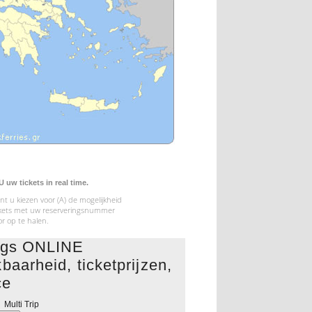
uw tickets in real time.
t u kiezen voor (A) de mogelijkheid
tickets met uw reserveringsnummer
or op te halen.
ings ONLINE
baarheid, ticketprijzen,
ce
Multi Trip