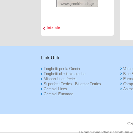
www.greekhotels.gr
Iniziale
Link Utili
Traghetti per la Grecia
Ventou
Traghetti alle isole greche
Blue S
Minoan Lines ferries
Europ
Superfast Ferries - Bluestar Ferries
Campe
Grimaldi Lines
Anima
Grimaldi Euromed
Cop
La riproduzione totale e parziale, breve,