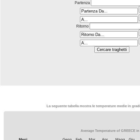
Partenza
Ritorno
La seguente tabella mostra le temperature medie in gradi 
Average Temperature of GREECE in
Mesi
Genn.
Feb.
Mar.
Apr.
Magg.
Giu.