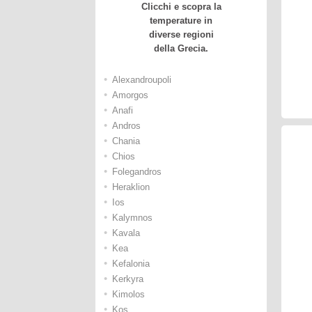
Clicchi e scopra la
temperature in
diverse regioni
della Grecia.
•
Alexandroupoli
•
Amorgos
•
Anafi
•
Andros
•
Chania
•
Chios
•
Folegandros
•
Heraklion
•
Ios
•
Kalymnos
•
Kavala
•
Kea
•
Kefalonia
•
Kerkyra
•
Kimolos
•
Kos