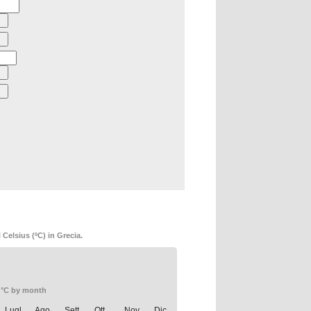
Celsius (ºC) in Grecia.
 °C by month
Lugl.
Ago.
Sett.
Ott.
Nov.
Dic.