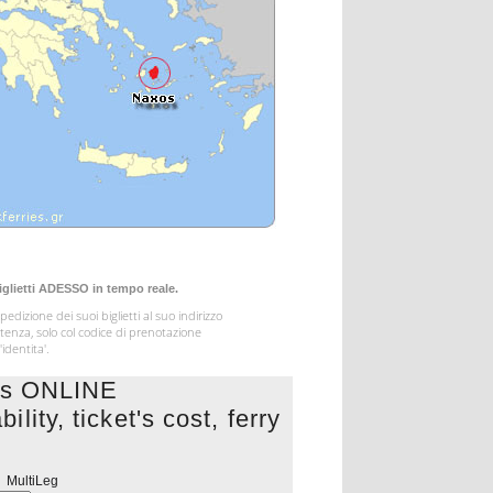
biglietti ADESSO in tempo reale.
edizione dei suoi biglietti al suo indirizzo
artenza, solo col codice di prenotazione
identita'.
ngs ONLINE
lity, ticket's cost, ferry
s
MultiLeg