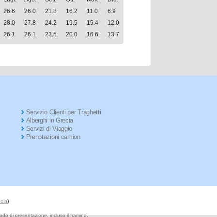
26.6
26.0
21.8
16.2
11.0
6.9
28.0
27.8
24.2
19.5
15.4
12.0
26.1
26.1
23.5
20.0
16.6
13.7
Servizio Clienti per Traghetti
Alberghi in Grecia
Servizi di Viaggio
Prenotazioni camion
ecia
)
modo di presentazione, incluso il framing,