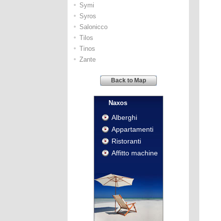
•
Symi
•
Syros
•
Salonicco
•
Tilos
•
Tinos
•
Zante
Back to Map
Naxos
Alberghi
Appartamenti
Ristoranti
Affitto machine