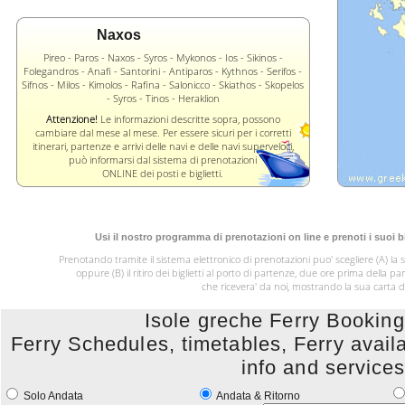
Naxos
Pireo - Paros - Naxos - Syros - Mykonos - Ios - Sikinos -
Folegandros - Anafi - Santorini - Antiparos - Kythnos - Serifos -
Sifnos - Milos - Kimolos - Rafina - Salonicco - Skiathos - Skopelos
- Syros - Tinos - Heraklion
Attenzione!
Le informazioni descritte sopra, possono
cambiare dal mese al mese. Per essere sicuri per i corretti
itinerari, partenze e arrivi delle navi e delle navi superveloci,
può informarsi dal sistema di prenotazioni
ONLINE dei posti e biglietti.
Usi il nostro programma di prenotazioni on line e prenoti i suoi 
Prenotando tramite il sistema elettronico di prenotazioni puo' scegliere (A) la sp
oppure (B) il ritiro dei biglietti al porto di partenze, due ore prima della p
che ricevera' da noi, mostrando la sua carta d'
Isole greche Ferry Booki
Ferry Schedules, timetables, Ferry availabi
info and service
Solo Andata
Andata & Ritorno