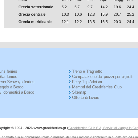
Grecia settetrionale
5.2
6.7
9.7
14.2
19.6
24.4
Grecia centrale
10.3
10.6
12.3
15.9
20.7
25.2
Grecia meridioanle
12.1
12.2
13.5
16.5
20.3
24.4
ris ferries
Treno e Traghetto
tar ferries
Comparazione dei prezzi per biglietti
ean Seaways ferries
Ferry Trip Advisor
ggio a Bordo
Membri del Greekferries Club
li domestici a Bordo
Sitemap
Offerte di lavoro
yright © 1994 -
2026 www.greekferries.gr (
Greekferries Club S.A, Servizi di viaggio in Gr
 adattata e la pubblicazione totale o parziale, di tutto il materiale contenuto in questo sito ed il 