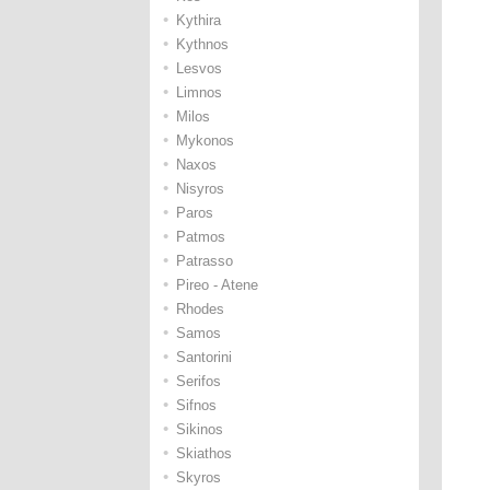
•
Kythira
•
Kythnos
•
Lesvos
•
Limnos
•
Milos
•
Mykonos
•
Naxos
•
Nisyros
•
Paros
•
Patmos
•
Patrasso
•
Pireo - Atene
•
Rhodes
•
Samos
•
Santorini
•
Serifos
•
Sifnos
•
Sikinos
•
Skiathos
•
Skyros