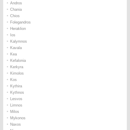
•
Andros
•
Chania
•
Chios
•
Folegandros
•
Heraklion
•
Ios
•
Kalymnos
•
Kavala
•
Kea
•
Kefalonia
•
Kerkyra
•
Kimolos
•
Kos
•
Kythira
•
Kythnos
•
Lesvos
•
Limnos
•
Milos
•
Mykonos
•
Naxos