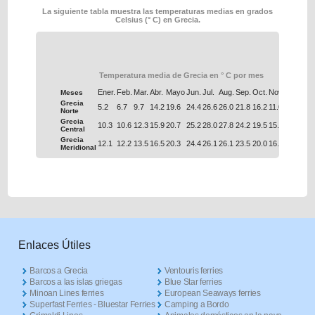
La siguiente tabla muestra las temperaturas medias en grados
Celsius (° C) en Grecia.
Temperatura media de Grecia en ° C por mes
Ener.
Feb.
Mar.
Abr.
Mayo
Jun.
Jul.
Aug.
Sep.
Oct.
Nov.
Dec.
Meses
Grecia
5.2
6.7
9.7
14.2
19.6
24.4
26.6
26.0
21.8
16.2
11.0
6.9
Norte
Grecia
10.3
10.6
12.3
15.9
20.7
25.2
28.0
27.8
24.2
19.5
15.4
12.0
Central
Grecia
12.1
12.2
13.5
16.5
20.3
24.4
26.1
26.1
23.5
20.0
16.6
13.7
Meridional
Enlaces Útiles
Barcos a Grecia
Ventouris ferries
Barcos a las islas griegas
Blue Star ferries
Minoan Lines ferries
European Seaways ferries
Superfast Ferries - Bluestar Ferries
Camping a Bordo