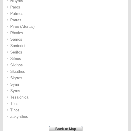
•
Nisyros
•
Paros
•
Patmos
•
Patras
•
Pireo (Atenas)
•
Rhodes
•
Samos
•
Santorini
•
Serifos
•
Sifnos
•
Sikinos
•
Skiathos
•
Skyros
•
Symi
•
Syros
•
Tesalónica
•
Tilos
•
Tinos
•
Zakynthos
Back to Map