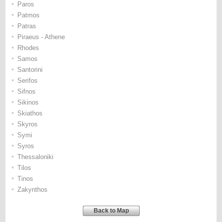
•
Paros
•
Patmos
•
Patras
•
Piraeus - Athene
•
Rhodes
•
Samos
•
Santorini
•
Serifos
•
Sifnos
•
Sikinos
•
Skiathos
•
Skyros
•
Symi
•
Syros
•
Thessaloniki
•
Tilos
•
Tinos
•
Zakynthos
Back to Map