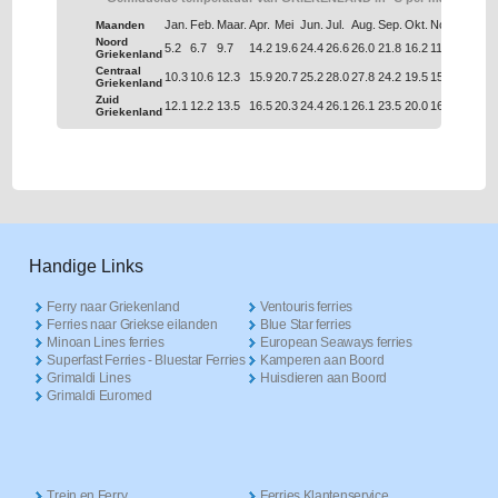
Jan.
Feb.
Maar.
Apr.
Mei
Jun.
Jul.
Aug.
Sep.
Okt.
Nov.
Dec.
Maanden
Noord
5.2
6.7
9.7
14.2
19.6
24.4
26.6
26.0
21.8
16.2
11.0
6.9
Griekenland
Centraal
10.3
10.6
12.3
15.9
20.7
25.2
28.0
27.8
24.2
19.5
15.4
12.0
Griekenland
Zuid
12.1
12.2
13.5
16.5
20.3
24.4
26.1
26.1
23.5
20.0
16.6
13.7
Griekenland
Handige Links
Ferry naar Griekenland
Ventouris ferries
Ferries naar Griekse eilanden
Blue Star ferries
Minoan Lines ferries
European Seaways ferries
Superfast Ferries - Bluestar Ferries
Kamperen aan Boord
Grimaldi Lines
Huisdieren aan Boord
Grimaldi Euromed
Trein en Ferry
Ferries Klantenservice