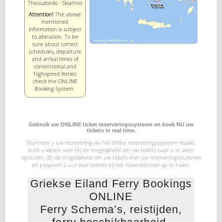
Thessaloniki - Skiathos
Attention!
The above
mentioned
information is subject
to alteration. To be
sure about correct
schedules, departure
and arrival times of
conventional and
highspeed ferries
check the ONLINE
Booking System.
Gebruik uw ONLINE ticket reserveringssysteem en boek NU uw
tickets in real time.
Wanneer u uw reservering via het online reserveringssysteem maakt,
kunt u kiezen voor (A) de mogelijkheid
om uw tickets naar u te laten
opsturen, (B) de mogelijkheid om uw tickets met uw reserveringsnummer
en paspoort 2 uur voor vertrek bij het havenkantoor op te halen.
Griekse Eiland Ferry Bookings
ONLINE
Ferry Schema’s, reistijden,