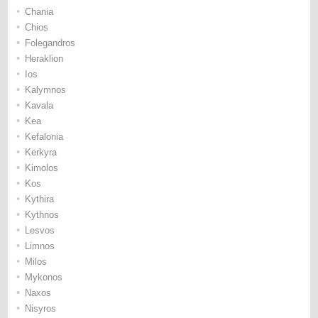
•
Chania
•
Chios
•
Folegandros
•
Heraklion
•
Ios
•
Kalymnos
•
Kavala
•
Kea
•
Kefalonia
•
Kerkyra
•
Kimolos
•
Kos
•
Kythira
•
Kythnos
•
Lesvos
•
Limnos
•
Milos
•
Mykonos
•
Naxos
•
Nisyros