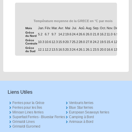
Température moyenne de la GRECE en °C par mois
Jan.
Fév.
Mar.
Avr.
Mai
Jui.
Aoû.
Aug.
Sep.
Oct.
Nov.
Déc.
Mois
Grèce
5.2
6.7
9.7
14.2
19.6
24.4
26.6
26.0
21.8
16.2
11.0
6.9
du Nord
Grèce
10.3
10.6
12.3
15.9
20.7
25.2
28.0
27.8
24.2
19.5
15.4
12.0
Centrale
Grèce
12.1
12.2
13.5
16.5
20.3
24.4
26.1
26.1
23.5
20.0
16.6
13.7
du Sud
Liens Utiles
Ferries pour la Grèce
Ventouris ferries
Ferries pour les îles
Blue Star ferries
Minoan Lines ferries
European Seaways ferries
Superfast Ferries - Bluestar Ferries
Camping à Bord
Grimaldi Lines
Animaux à Bord
Grimaldi Euromed