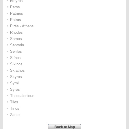
•
Nisyros
•
Paros
•
Patmos
•
Patras
•
Pirée - Athens
•
Rhodes
•
Samos
•
Santorin
•
Serifos
•
Sifnos
•
Sikinos
•
Skiathos
•
Skyros
•
Symi
•
Syros
•
Thessalonique
•
Tilos
•
Tinos
•
Zante
Back to Map