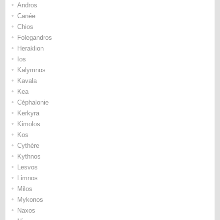
•
Andros
•
Canée
•
Chios
•
Folegandros
•
Heraklion
•
Ios
•
Kalymnos
•
Kavala
•
Kea
•
Céphalonie
•
Kerkyra
•
Kimolos
•
Kos
•
Cythère
•
Kythnos
•
Lesvos
•
Limnos
•
Milos
•
Mykonos
•
Naxos