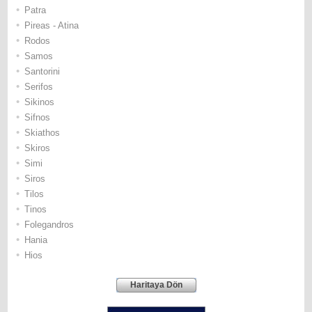
•
Patra
•
Pireas - Atina
•
Rodos
•
Samos
•
Santorini
•
Serifos
•
Sikinos
•
Sifnos
•
Skiathos
•
Skiros
•
Simi
•
Siros
•
Tilos
•
Τinos
•
Folegandros
•
Hania
•
Hios
Haritaya Dön