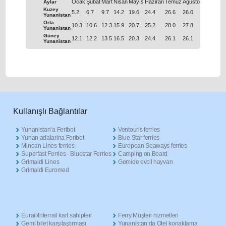
Ocak
Şubat
Μart
Nisan
Μayıs
Haziran
Temuz
Ağustos
Eylül
Eki
Aylar
Kuzey
5.2
6.7
9.7
14.2
19.6
24.4
26.6
26.0
21.8
16.
Yunanistan
Orta
10.3
10.6
12.3
15.9
20.7
25.2
28.0
27.8
24.2
19.
Yunanistan
Güney
12.1
12.2
13.5
16.5
20.3
24.4
26.1
26.1
23.5
20.
Yunanistan
Κullanışlı Βağlantılar
Yunanistan’a Feribot
Ventouris ferries
Yunan adalarina Feribot
Blue Star ferries
Minoan Lines ferries
European Seaways ferries
Superfast Ferries - Bluestar Ferries
Camping on Board
Grimaldi Lines
Gemide evcil hayvan
Grimaldi Euromed
Eurail/Interrail kart sahipleri
Ferry Müşteri hizmetleri
Gemi bilet karşılaştırması
Yunanistan’da Otel konaklama