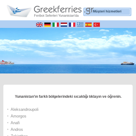
Müşteri hizmetleri
Feribot Seferleri Yunanistan'da
Yunanistan’ın farklı bölgelerindeki sıcaklığı tıklayın ve öğrenin.
•
Αleksandroupoli
•
Αmorgos
•
Αnafi
•
Andros
•