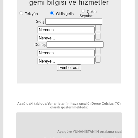
gemi bilgisi ve hizmetler
Çoklu
Tek yön
Gidiş geliş
Seyahat
Gidiş
Dönüş
Aşağıdaki tabloda Yunanistan’ın hava sıcalığı Derce Celsius (°C)
olarak gösterilmektedir.
Aya göre YUNANİSTAN’IN ortalama sıcaklığı