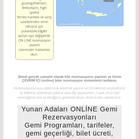
güzergahlardan,
feribotların, high
speed
ferries hareket ve varış
saatlerinden emin
olmanız için
yukarıdaki bilgiler
aydan aya değişebilir.
ON LINE rezervasyon
sistemi
üzerinden haberdar
olun.
Şimdi gerçek zamanlı olarak bile rezervasyonu yaptırın ve bizim
ÇEVRİM İÇİ (online) bilet rezervasyon sistemimizi kullanın.
Rezervasyonunuzu elektronik sistemle yapınız ve
(Α) biletinizi seçebilirsiniz
ve biletiniz adresinize yollanır veya
(Β) seyahatten 2 saat önce size
vereceğimiz kod ve kimliğinizi gösterek liman ofislerinden alabilirsiniz.
Yunan Adaları ONLİNE Gemi
Rezervasyonları
Gemi Programları, tarifeler,
gemi geçerliği, bilet ücreti,