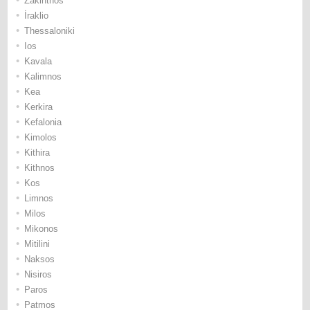
Ζakinthos
•
İraklio
•
Thessaloniki
•
Ios
•
Κavala
•
Κalimnos
•
Κea
•
Κerkira
•
Κefalonia
•
Κimolos
•
Κithira
•
Κithnos
•
Κos
•
Limnos
•
Μilos
•
Μikonos
•
Μitilini
•
Νaksos
•
Νisiros
•
Paros
•
Patmos