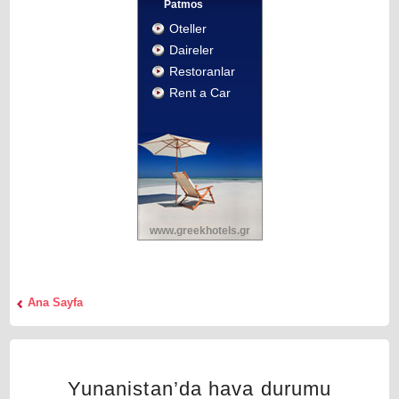
Patmos
Oteller
Daireler
Restoranlar
Rent a Car
www.greekhotels.gr
Αna Sayfa
Yunanistan’da hava durumu