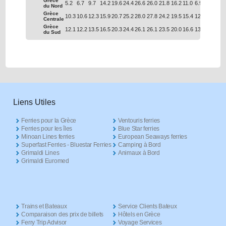
Grèce
5.2
6.7
9.7
14.2
19.6
24.4
26.6
26.0
21.8
16.2
11.0
6.9
du Nord
Grèce
10.3
10.6
12.3
15.9
20.7
25.2
28.0
27.8
24.2
19.5
15.4
12.0
Centrale
Grèce
12.1
12.2
13.5
16.5
20.3
24.4
26.1
26.1
23.5
20.0
16.6
13.7
du Sud
Liens Utiles
Ferries pour la Grèce
Ventouris ferries
Ferries pour les îles
Blue Star ferries
Minoan Lines ferries
European Seaways ferries
Superfast Ferries - Bluestar Ferries
Camping à Bord
Grimaldi Lines
Animaux à Bord
Grimaldi Euromed
Trains et Bateaux
Service Clients Bateux
Comparaison des prix de billets
Hôtels en Grèce
Ferry Trip Advisor
Voyage Services