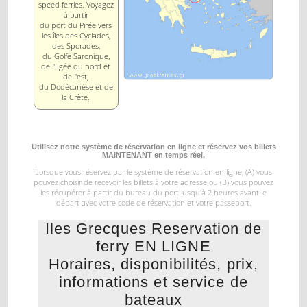
speed ferries. Voyagez
à partir
du port du Pirée vers
les îles des Cyclades,
des Sporades,
du Golfe Saronique,
de l'Egée du nord et
de l'est,
du Dodécanèse et de
la Crète.
Utilisez notre système de réservation en ligne et réservez vos billets
MAINTENANT en temps réel.
Lorsque vous réservez par le système de réservation en ligne, (A) vous
pouvez choisir de recevoir les billets à votre
adresse ou (B) vous pouvez
les récupérer à partir du bureau du port jusqu'à 2 heures avant le
départ
avec votre code de réservation et votre passeport.
Iles Grecques Reservation de
ferry EN LIGNE
Horaires, disponibilités, prix,
informations et service de
bateaux