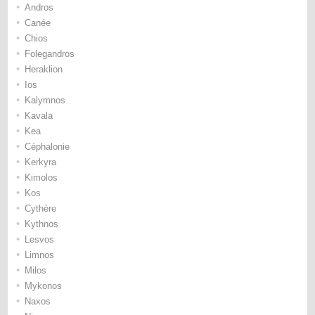
•
Andros
•
Canée
•
Chios
•
Folegandros
•
Heraklion
•
Ios
•
Kalymnos
•
Kavala
•
Kea
•
Céphalonie
•
Kerkyra
•
Kimolos
•
Kos
•
Cythère
•
Kythnos
•
Lesvos
•
Limnos
•
Milos
•
Mykonos
•
Naxos