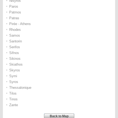
•
Nisyros
•
Paros
•
Patmos
•
Patras
•
Pirée - Athens
•
Rhodes
•
Samos
•
Santorin
•
Serifos
•
Sifnos
•
Sikinos
•
Skiathos
•
Skyros
•
Symi
•
Syros
•
Thessalonique
•
Tilos
•
Tinos
•
Zante
Back to Map