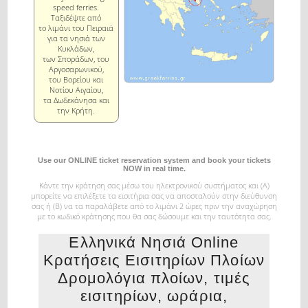
speed ferries.
Ταξιδέψτε από
το λιμάνι του Πειραιά
για τα νησιά των
Κυκλάδων,
των Σποράδων, του
Αργοσαρωνικού,
του Βορείου και
Νοτίου Αιγαίου,
τα Δωδεκάνησα και
την Κρήτη.
Use our ONLINE ticket reservation system and book your tickets
NOW in real time.
Κάντε την κράτηση σας μέσω του ηλεκτρονικού συστήματος και (Α)
μπορείτε να επιλέξετε τα εισιτήρια σας
να αποσταλούν στην διεύθυνση
σας ή (Β) να τα παραλάβετε από το λιμάνι 2 ώρες πριν την αναχώρηση
με το κωδικό κράτησης που θα σας δώσουμε και την ταυτότητα σας.
Ελληνικά Νησιά Online
Κρατήσεις Εισιτηρίων Πλοίων
Δρομολόγια πλοίων, τιμές
εισιτηρίων, ωράρια,