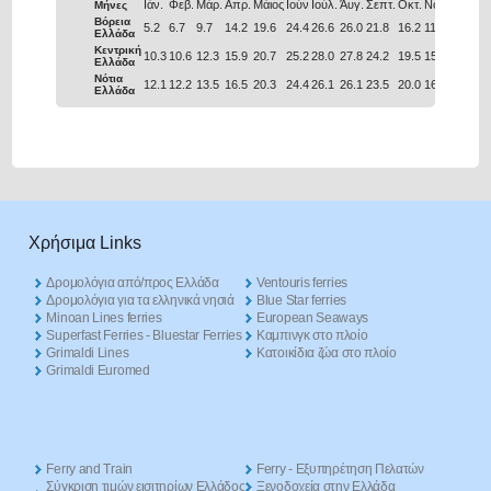
Ιάν.
Φεβ.
Μάρ.
Απρ.
Μάιος
Ιούν
Ιούλ.
Άυγ.
Σεπτ.
Οκτ.
Νοέ.
Δεκ.
Μήνες
Βόρεια
5.2
6.7
9.7
14.2
19.6
24.4
26.6
26.0
21.8
16.2
11.0
6.9
Ελλάδα
Κεντρική
10.3
10.6
12.3
15.9
20.7
25.2
28.0
27.8
24.2
19.5
15.4
12.0
Ελλάδα
Νότια
12.1
12.2
13.5
16.5
20.3
24.4
26.1
26.1
23.5
20.0
16.6
13.7
Ελλάδα
Χρήσιμα Links
Δρομολόγια από/προς Ελλάδα
Ventouris ferries
Δρομολόγια για τα ελληνικά νησιά
Blue Star ferries
Minoan Lines ferries
European Seaways
Superfast Ferries - Bluestar Ferries
Καμπινγκ στο πλοίο
Grimaldi Lines
Kατοικίδια ζώα στο πλοίο
Grimaldi Euromed
Ferry and Train
Ferry - Εξυπηρέτηση Πελατών
Σύγκριση τιμών εισιτηρίων Ελλάδος
Ξενοδοχεία στην Ελλάδα