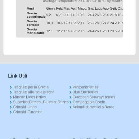
Average Temperature of GREECE in °C by month
Genn.
Feb.
Mar.
Apr.
Magg.
Giu.
Lugl.
Ago.
Sett.
Ott.
Nov.
Dic.
Mesi
Grecia
5.2
6.7
9.7
14.2
19.6
24.4
26.6
26.0
21.8
16.2
11.0
6.9
settetrionale
Grecia
10.3
10.6
12.3
15.9
20.7
25.2
28.0
27.8
24.2
19.5
15.4
12.0
centrale
Grecia
12.1
12.2
13.5
16.5
20.3
24.4
26.1
26.1
23.5
20.0
16.6
13.7
meridioanle
Link Utili
Traghetti per la Grecia
Ventouris ferries
Traghetti alle isole greche
Blue Star ferries
Minoan Lines ferries
European Seaways ferries
Superfast Ferries - Bluestar Ferries
Campeggio a Bordo
Grimaldi Lines
Animali domestici a Bordo
Grimaldi Euromed