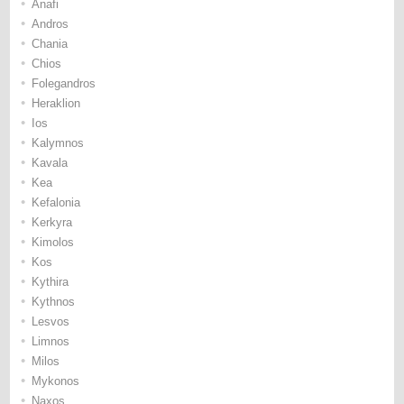
•
Anafi
•
Andros
•
Chania
•
Chios
•
Folegandros
•
Heraklion
•
Ios
•
Kalymnos
•
Kavala
•
Kea
•
Kefalonia
•
Kerkyra
•
Kimolos
•
Kos
•
Kythira
•
Kythnos
•
Lesvos
•
Limnos
•
Milos
•
Mykonos
•
Naxos