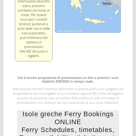
informazioni descritte
sopra, possono
cambiare dal mese al
mese. Per essere
sicuri per i corretti
itinerari, partenze e
arrivi delle navi e delle
navi superveloci,
può informarsi dal
sistema di
prenotazioni
ONLINE dei posti e
biglietti.
Usi il nostro programma di prenotazioni on line e prenoti i suoi
biglietti ADESSO in tempo reale.
Prenotando tramite il sistema elettronico di prenotazioni puo' scegliere (A)
la spedizione dei suoi biglietti al suo indirizzo
oppure (B) il ritiro dei biglietti
al porto di partenze, due ore prima della partenza, solo col codice di
prenotazione
che ricevera' da noi, mostrando la sua carta d'identita'.
Isole greche Ferry Bookings
ONLINE
Ferry Schedules, timetables,