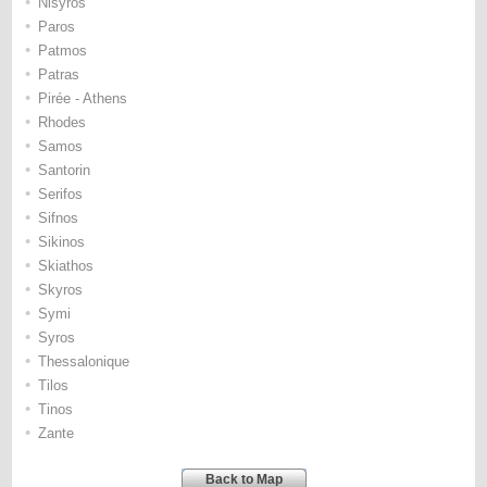
•
Nisyros
•
Paros
•
Patmos
•
Patras
•
Pirée - Athens
•
Rhodes
•
Samos
•
Santorin
•
Serifos
•
Sifnos
•
Sikinos
•
Skiathos
•
Skyros
•
Symi
•
Syros
•
Thessalonique
•
Tilos
•
Tinos
•
Zante
Back to Map