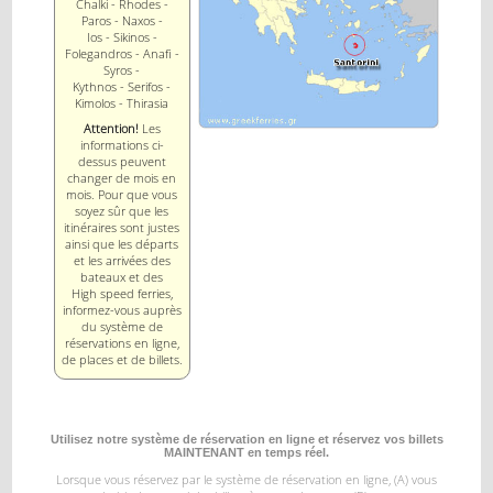
Chalki - Rhodes -
Paros - Naxos -
Ios - Sikinos -
Folegandros - Anafi -
Syros -
Kythnos - Serifos -
Kimolos - Thirasia
Attention!
Les
informations ci-
dessus peuvent
changer de mois en
mois. Pour que vous
soyez sûr que les
itinéraires sont justes
ainsi que les départs
et les arrivées des
bateaux et des
High speed ferries,
informez-vous auprès
du système de
réservations en ligne,
de places et de billets.
Utilisez notre système de réservation en ligne et réservez vos billets
MAINTENANT en temps réel.
Lorsque vous réservez par le système de réservation en ligne, (A) vous