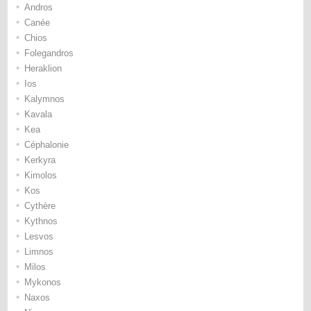
•
Andros
•
Canée
•
Chios
•
Folegandros
•
Heraklion
•
Ios
•
Kalymnos
•
Kavala
•
Kea
•
Céphalonie
•
Kerkyra
•
Kimolos
•
Kos
•
Cythère
•
Kythnos
•
Lesvos
•
Limnos
•
Milos
•
Mykonos
•
Naxos