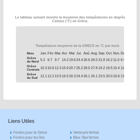
Le tableau suivant montre la moyenne des températures en degrés
Celsius (°C) en Grèce.
Température moyenne de la GRECE en °C par mois
Jan.
Fév.
Mar.
Avr.
Mai
Jui.
Aoû.
Aug.
Sep.
Oct.
Nov.
Déc.
Mois
Grèce
5.2
6.7
9.7
14.2
19.6
24.4
26.6
26.0
21.8
16.2
11.0
6.9
du Nord
Grèce
10.3
10.6
12.3
15.9
20.7
25.2
28.0
27.8
24.2
19.5
15.4
12.0
Centrale
Grèce
12.1
12.2
13.5
16.5
20.3
24.4
26.1
26.1
23.5
20.0
16.6
13.7
du Sud
Liens Utiles
Ferries pour la Grèce
Ventouris ferries
Ferries pour les îles
Blue Star ferries