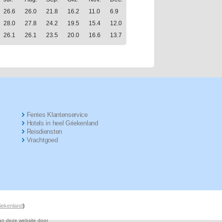
26.6
26.0
21.8
16.2
11.0
6.9
28.0
27.8
24.2
19.5
15.4
12.0
26.1
26.1
23.5
20.0
16.6
13.7
Ferries Klantenservice
Hotels in heel Griekenland
Reisdiensten
Vrachtgoed
riekenland
)
van deze website door