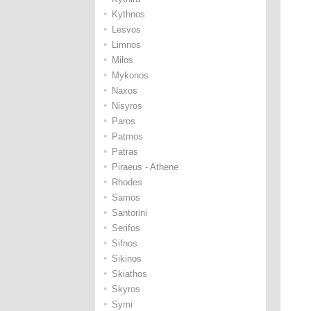
•
Kythnos
•
Lesvos
•
Limnos
•
Milos
•
Mykonos
•
Naxos
•
Nisyros
•
Paros
•
Patmos
•
Patras
•
Piraeus - Athene
•
Rhodes
•
Samos
•
Santorini
•
Serifos
•
Sifnos
•
Sikinos
•
Skiathos
•
Skyros
•
Symi