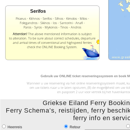
Serifos
Piraeus - Kithnos - Serifos - Sifnos - Kimolos - Milos -
Folegandros - Sikinos - Ios - Santorini - Anafi -
Paros - Syros - Mykonos - Tinos - Andros
Attention!
The above mentioned information is subject
to alteration. To be sure about correct schedules, departure
and arrival times of conventional and highspeed ferries
check the ONLINE Booking System.
Gebruik uw ONLINE ticket reserveringssysteem en boek NU 
Wanneer u uw reservering via het online reserveringssysteem maakt, kun
om uw tickets naar u te laten opsturen, (B) de mogelijkheid om uw 
en paspoort 2 uur voor vertrek bij het havenkanto
Griekse Eiland Ferry Book
Ferry Schema’s, reistijden, ferry beschik
ferry info en servi
Heenreis
Retour