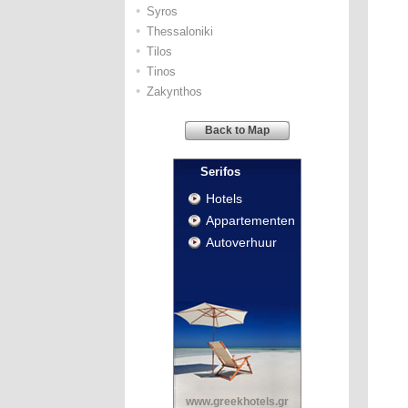
•
Syros
•
Thessaloniki
•
Tilos
•
Tinos
•
Zakynthos
Back to Map
Serifos
Hotels
Appartementen
Autoverhuur
www.greekhotels.gr