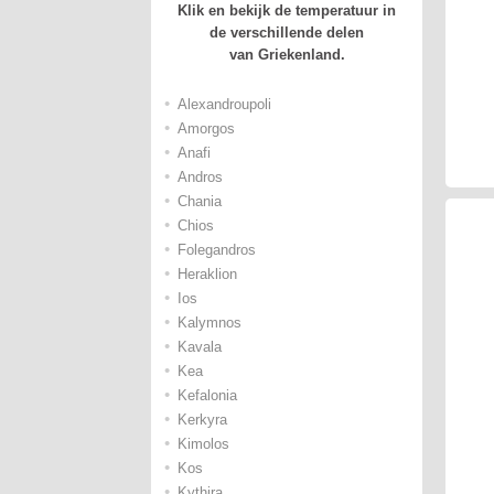
Klik en bekijk de temperatuur in
de verschillende delen
van Griekenland.
•
Alexandroupoli
•
Amorgos
•
Anafi
•
Andros
•
Chania
•
Chios
•
Folegandros
•
Heraklion
•
Ios
•
Kalymnos
•
Kavala
•
Kea
•
Kefalonia
•
Kerkyra
•
Kimolos
•
Kos
•
Kythira