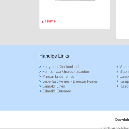
Home
Handige Links
Ferry naar Griekenland
Ventou
Ferries naar Griekse eilanden
Blue S
Minoan Lines ferries
Europ
Superfast Ferries - Bluestar Ferries
Kampe
Grimaldi Lines
Huisd
Grimaldi Euromed
Copyrigh
Exacte, gedeeltelijk