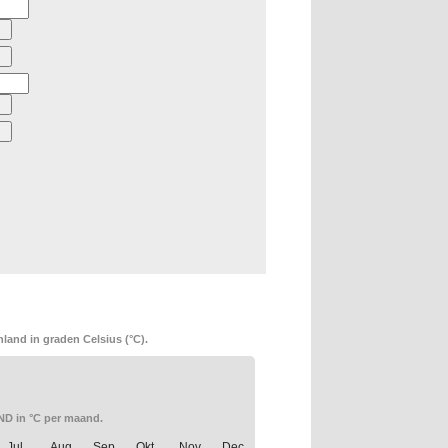
land in graden Celsius (°C).
D in °C per maand.
Jul.
Aug.
Sep.
Okt.
Nov.
Dec.