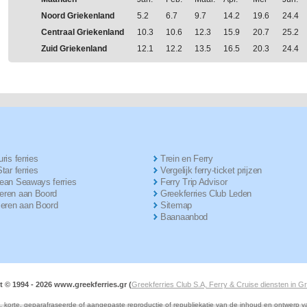
Noord Griekenland
5.2
6.7
9.7
14.2
19.6
24.4
Centraal Griekenland
10.3
10.6
12.3
15.9
20.7
25.2
Zuid Griekenland
12.1
12.2
13.5
16.5
20.3
24.4
ris ferries
Trein en Ferry
tar ferries
Vergelijk ferry-ticket prijzen
ean Seaways ferries
Ferry Trip Advisor
ren aan Boord
Greekferries Club Leden
ieren aan Boord
Sitemap
Baanaanbod
t © 1994 -
2026 www.greekferries.gr (
Greekferries Club S.A, Ferry & Cruise diensten in G
e, korte, geparafraseerde of aangepaste reproductie of republiekatie van de inhoud en ontwerp 