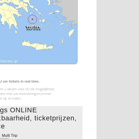
uw tickets in real time.
t u kiezen voor (A) de mogelijkheid
tickets met uw reserveringsnummer
or op te halen.
ings ONLINE
baarheid, ticketprijzen,
ce
Multi Trip