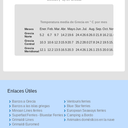
Temperatura media de Grecia en ° C por mes
Ener.
Feb.
Mar.
Abr.
Mayo
Jun.
Jul.
Aug.
Sep.
Oct.
Nov.
Dec.
Meses
Grecia
5.2
6.7
9.7
14.2
19.6
24.4
26.6
26.0
21.8
16.2
11.0
6.9
Norte
Grecia
10.3
10.6
12.3
15.9
20.7
25.2
28.0
27.8
24.2
19.5
15.4
12.0
Central
Grecia
12.1
12.2
13.5
16.5
20.3
24.4
26.1
26.1
23.5
20.0
16.6
13.7
Meridional
Enlaces Útiles
Barcos a Grecia
Ventouris ferries
Barcos a las islas griegas
Blue Star ferries
Minoan Lines ferries
European Seaways ferries
Superfast Ferries - Bluestar Ferries
Camping a Bordo
Grimaldi Lines
Animales domésticos en la nave
Grimaldi Euromed