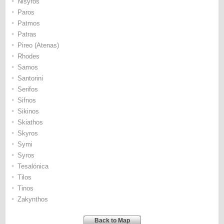
•
Nisyros
•
Paros
•
Patmos
•
Patras
•
Pireo (Atenas)
•
Rhodes
•
Samos
•
Santorini
•
Serifos
•
Sifnos
•
Sikinos
•
Skiathos
•
Skyros
•
Symi
•
Syros
•
Tesalónica
•
Tilos
•
Tinos
•
Zakynthos
Back to Map