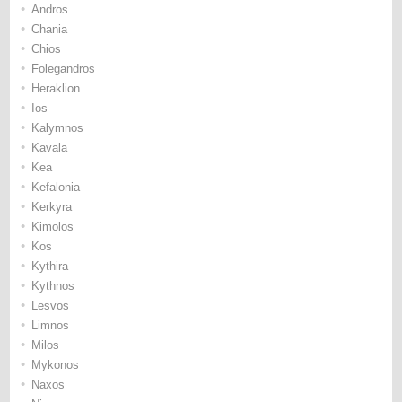
•
Andros
•
Chania
•
Chios
•
Folegandros
•
Heraklion
•
Ios
•
Kalymnos
•
Kavala
•
Kea
•
Kefalonia
•
Kerkyra
•
Kimolos
•
Kos
•
Kythira
•
Kythnos
•
Lesvos
•
Limnos
•
Milos
•
Mykonos
•
Naxos