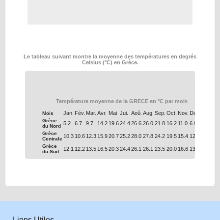
Le tableau suivant montre la moyenne des températures en degrés
Celsius (°C) en Grèce.
Température moyenne de la GRECE en °C par mois
Jan.
Fév.
Mar.
Avr.
Mai
Jui.
Aoû.
Aug.
Sep.
Oct.
Nov.
Déc.
Mois
Grèce
5.2
6.7
9.7
14.2
19.6
24.4
26.6
26.0
21.8
16.2
11.0
6.9
du Nord
Grèce
10.3
10.6
12.3
15.9
20.7
25.2
28.0
27.8
24.2
19.5
15.4
12.0
Centrale
Grèce
12.1
12.2
13.5
16.5
20.3
24.4
26.1
26.1
23.5
20.0
16.6
13.7
du Sud
Liens Utiles