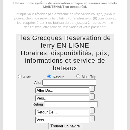
Utilisez notre système de réservation en ligne et réservez vos billets
MAINTENANT en temps réel.
Lorsque vous réservez par le système de réservation en ligne, (A) vous
pouvez choisir de recevoir les billets à votre
adresse ou (B) vous pouvez
les récupérer à partir du bureau du port jusqu'à 2 heures avant le
départ
avec votre code de réservation et votre passeport.
Iles Grecques Reservation de
ferry EN LIGNE
Horaires, disponibilités, prix,
informations et service de
bateaux
Multi Trip
Aller
Retour
Aller
Retour