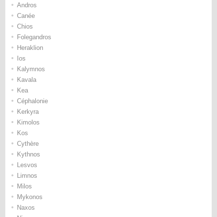
•
Andros
•
Canée
•
Chios
•
Folegandros
•
Heraklion
•
Ios
•
Kalymnos
•
Kavala
•
Kea
•
Céphalonie
•
Kerkyra
•
Kimolos
•
Kos
•
Cythère
•
Kythnos
•
Lesvos
•
Limnos
•
Milos
•
Mykonos
•
Naxos