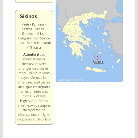
Sikinos
Pirée - Kythnos -
Serifos - Sifnos -
Kimolos - Milos -
Folegandros - Sikinos
- Ios - Santorin - Anafi
- Thirasia
Attention!
Les
informations ci-
dessus peuvent
changer de mois en
mois. Pour que vous
soyez sûr que les
itinéraires sont justes
ainsi que les départs
et les arrivées des
bateaux et des
High speed ferries,
informez-vous auprès
du système de
réservations en ligne,
de places et de billets.