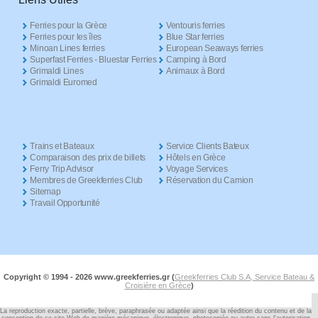
Ferries pour la Grèce
Ventouris ferries
Ferries pour les îles
Blue Star ferries
Minoan Lines ferries
European Seaways ferries
Superfast Ferries - Bluestar Ferries
Camping à Bord
Grimaldi Lines
Animaux à Bord
Grimaldi Euromed
Trains et Bateaux
Service Clients Bateux
Comparaison des prix de billets
Hôtels en Grèce
Ferry Trip Advisor
Voyage Services
Membres de Greekferries Club
Réservation du Camion
Sitemap
Travail Opportunité
Copyright © 1994 -
2026 www.greekferries.gr (
Greekferries Club S.A, Service Bateau &
Croisière en Grèce
)
La reproduction exacte, partielle, brève, paraphrasée ou adaptée ainsi que la réedition du contenu et de la