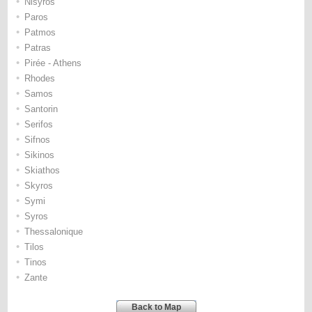
•
Nisyros
•
Paros
•
Patmos
•
Patras
•
Pirée - Athens
•
Rhodes
•
Samos
•
Santorin
•
Serifos
•
Sifnos
•
Sikinos
•
Skiathos
•
Skyros
•
Symi
•
Syros
•
Thessalonique
•
Tilos
•
Tinos
•
Zante
Back to Map