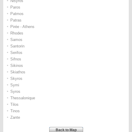
•
Nisyros
•
Paros
•
Patmos
•
Patras
•
Pirée - Athens
•
Rhodes
•
Samos
•
Santorin
•
Serifos
•
Sifnos
•
Sikinos
•
Skiathos
•
Skyros
•
Symi
•
Syros
•
Thessalonique
•
Tilos
•
Tinos
•
Zante
Back to Map