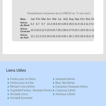
Température moyenne de la GRECE en °C par mois
Jan.
Fév.
Mar.
Avr.
Mai
Jui.
Aoû.
Aug.
Sep.
Oct.
Nov.
Déc.
Mois
Grèce
5.2
6.7
9.7
14.2
19.6
24.4
26.6
26.0
21.8
16.2
11.0
6.9
du Nord
Grèce
10.3
10.6
12.3
15.9
20.7
25.2
28.0
27.8
24.2
19.5
15.4
12.0
Centrale
Grèce
12.1
12.2
13.5
16.5
20.3
24.4
26.1
26.1
23.5
20.0
16.6
13.7
du Sud
Liens Utiles
Ferries pour la Grèce
Ventouris ferries
Ferries pour les îles
Blue Star ferries
Minoan Lines ferries
European Seaways ferries
Superfast Ferries - Bluestar Ferries
Camping à Bord
Grimaldi Lines
Animaux à Bord
Grimaldi Euromed