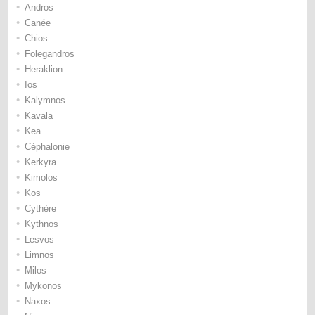
•
Andros
•
Canée
•
Chios
•
Folegandros
•
Heraklion
•
Ios
•
Kalymnos
•
Kavala
•
Kea
•
Céphalonie
•
Kerkyra
•
Kimolos
•
Kos
•
Cythère
•
Kythnos
•
Lesvos
•
Limnos
•
Milos
•
Mykonos
•
Naxos