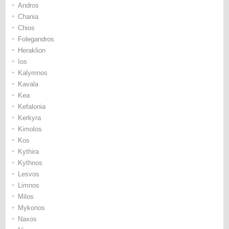
•
Andros
•
Chania
•
Chios
•
Folegandros
•
Heraklion
•
Ios
•
Kalymnos
•
Kavala
•
Kea
•
Kefalonia
•
Kerkyra
•
Kimolos
•
Kos
•
Kythira
•
Kythnos
•
Lesvos
•
Limnos
•
Milos
•
Mykonos
•
Naxos