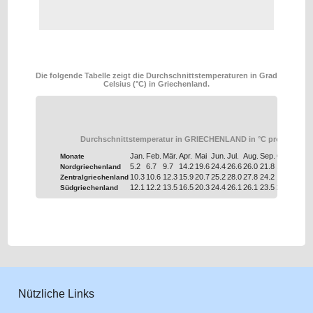
Die folgende Tabelle zeigt die Durchschnittstemperaturen in Grad
Celsius (°C) in Griechenland.
Durchschnittstemperatur in GRIECHENLAND in °C pro Monat
Jan.
Feb.
Mär.
Apr.
Mai
Jun.
Jul.
Aug.
Sep.
Okt.
Nov.
Monate
5.2
6.7
9.7
14.2
19.6
24.4
26.6
26.0
21.8
16.2
11.0
Nordgriechenland
10.3
10.6
12.3
15.9
20.7
25.2
28.0
27.8
24.2
19.5
15.4
Zentralgriechenland
12.1
12.2
13.5
16.5
20.3
24.4
26.1
26.1
23.5
20.0
16.6
Südgriechenland
Nützliche Links