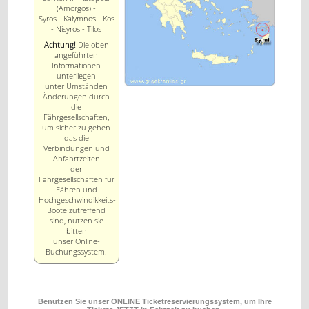
(Amorgos) -
Syros - Kalymnos - Kos
- Nisyros - Tilos
Achtung!
Die oben
angeführten
Informationen
unterliegen
unter Umständen
Änderungen durch
die
Fährgesellschaften,
um sicher zu gehen
das die
Verbindungen und
Abfahrtzeiten
der
Fährgesellschaften für
Fähren und
Hochgeschwindikkeits-
Boote zutreffend
sind, nutzen sie
bitten
unser Online-
Buchungssystem.
Benutzen Sie unser ONLINE Ticketreservierungssystem, um Ihre