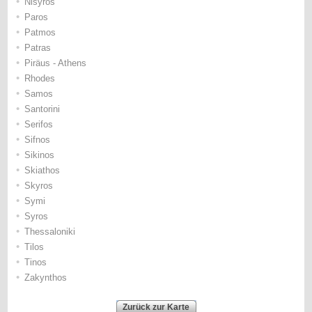
•
Nisyros
•
Paros
•
Patmos
•
Patras
•
Piräus - Athens
•
Rhodes
•
Samos
•
Santorini
•
Serifos
•
Sifnos
•
Sikinos
•
Skiathos
•
Skyros
•
Symi
•
Syros
•
Thessaloniki
•
Tilos
•
Tinos
•
Zakynthos
Zurück zur Karte