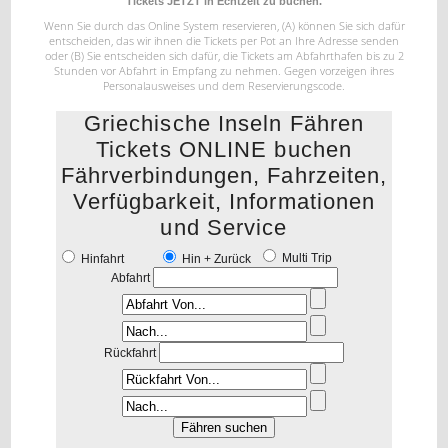
Tickets JETZT in Echtzeit zu buchen.
Wenn Sie durch das Online System reservieren, (A) können Sie sich dafür
entscheiden, das wir ihnen die Tickets per Pot
an Ihre Adresse senden
oder (B) Sie entscheiden sich dafür, die Tickets am Abfahrthafen bis zu 2
Stunden vor Abfahrt
in Empfang zu nehmen. Gegen vorzeigen ihres
Personalausweises und dem Reservierungscode.
Griechische Inseln Fähren
Tickets ONLINE buchen
Fährverbindungen, Fahrzeiten,
Verfügbarkeit, Informationen
und Service
Multi Trip
Hinfahrt
Hin + Zurück
Abfahrt
Rückfahrt