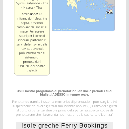
Syros - Kalymnos - Kos
- Nisyros - Tilos
Attenzione!
Le
informazioni descritte
sopra, possono
cambiare dal mese al
mese. Per essere
sicuri per i corretti
itinerari, partenze e
arrivi delle navi e delle
navi superveloci,
può informarsi dal
sistema di
prenotazioni
ONLINE dei posti e
biglietti.
Usi il nostro programma di prenotazioni on line e prenoti i suoi
biglietti ADESSO in tempo reale.
Prenotando tramite il sistema elettronico di prenotazioni puo' scegliere (A)
la spedizione dei suoi biglietti al suo indirizzo
oppure (B) il ritiro dei biglietti
al porto di partenze, due ore prima della partenza, solo col codice di
prenotazione
che ricevera' da noi, mostrando la sua carta d'identita'.
Isole greche Ferry Bookings