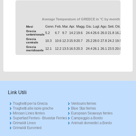
Average Temperature of GREECE in °C by month
Genn.
Feb.
Mar.
Apr.
Magg.
Giu.
Lugl.
Ago.
Sett.
Ott.
Nov.
Dic.
Mesi
Grecia
5.2
6.7
9.7
14.2
19.6
24.4
26.6
26.0
21.8
16.2
11.0
6.9
settetrionale
Grecia
10.3
10.6
12.3
15.9
20.7
25.2
28.0
27.8
24.2
19.5
15.4
12.0
centrale
Grecia
12.1
12.2
13.5
16.5
20.3
24.4
26.1
26.1
23.5
20.0
16.6
13.7
meridioanle
Link Utili
Traghetti per la Grecia
Ventouris ferries
Traghetti alle isole greche
Blue Star ferries
Minoan Lines ferries
European Seaways ferries
Superfast Ferries - Bluestar Ferries
Campeggio a Bordo
Grimaldi Lines
Animali domestici a Bordo
Grimaldi Euromed