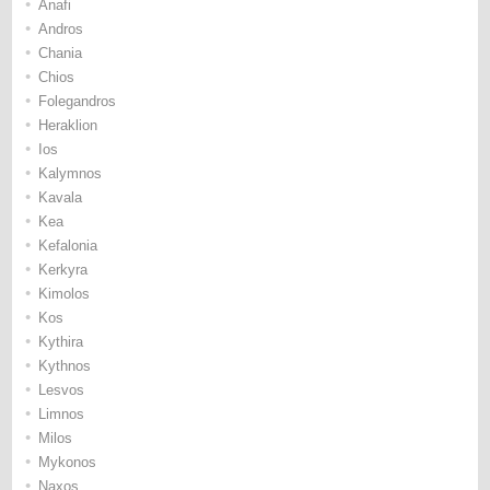
•
Anafi
•
Andros
•
Chania
•
Chios
•
Folegandros
•
Heraklion
•
Ios
•
Kalymnos
•
Kavala
•
Kea
•
Kefalonia
•
Kerkyra
•
Kimolos
•
Kos
•
Kythira
•
Kythnos
•
Lesvos
•
Limnos
•
Milos
•
Mykonos
•
Naxos