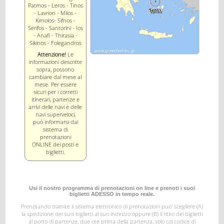
Patmos - Leros - Tinos
- Lavrion - Milos -
Kimolos- Sifnos -
Serifos - Santorini - Ios
- Anafi - Thirasia -
Sikinos - Folegandros
Attenzione!
Le
informazioni descritte
sopra, possono
cambiare dal mese al
mese. Per essere
sicuri per i corretti
itinerari, partenze e
arrivi delle navi e delle
navi superveloci,
può informarsi dal
sistema di
prenotazioni
ONLINE dei posti e
biglietti.
Usi il nostro programma di prenotazioni on line e prenoti i suoi
biglietti ADESSO in tempo reale.
Prenotando tramite il sistema elettronico di prenotazioni puo' scegliere (A)
la spedizione dei suoi biglietti al suo indirizzo
oppure (B) il ritiro dei biglietti
al porto di partenze, due ore prima della partenza, solo col codice di