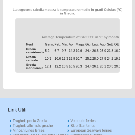
La seguente tabella mostra le temperature medie in gradi Celsius (ºC)
in Grecia.
Average Temperature of GREECE in °C by month
Genn.
Feb.
Mar.
Apr.
Magg.
Giu.
Lugl.
Ago.
Sett.
Ott.
Nov.
Dic.
Mesi
Grecia
5.2
6.7
9.7
14.2
19.6
24.4
26.6
26.0
21.8
16.2
11.0
6.9
settetrionale
Grecia
10.3
10.6
12.3
15.9
20.7
25.2
28.0
27.8
24.2
19.5
15.4
12.0
centrale
Grecia
12.1
12.2
13.5
16.5
20.3
24.4
26.1
26.1
23.5
20.0
16.6
13.7
meridioanle
Link Utili
Traghetti per la Grecia
Ventouris ferries
Traghetti alle isole greche
Blue Star ferries
Minoan Lines ferries
European Seaways ferries