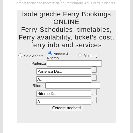
prenotazione
che ricevera' da noi, mostrando la sua carta d'identita'.
Isole greche Ferry Bookings
ONLINE
Ferry Schedules, timetables,
Ferry availability, ticket's cost,
ferry info and services
Andata &
MultiLeg
Solo Andata
Ritorno
Partenza
Ritorno