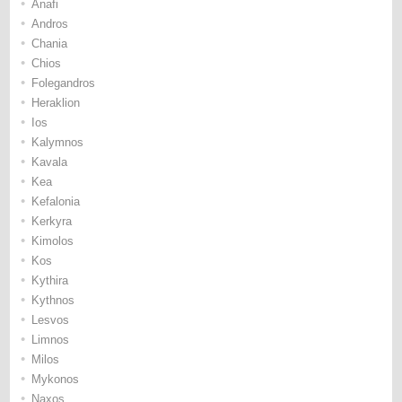
•
Anafi
•
Andros
•
Chania
•
Chios
•
Folegandros
•
Heraklion
•
Ios
•
Kalymnos
•
Kavala
•
Kea
•
Kefalonia
•
Kerkyra
•
Kimolos
•
Kos
•
Kythira
•
Kythnos
•
Lesvos
•
Limnos
•
Milos
•
Mykonos
•
Naxos