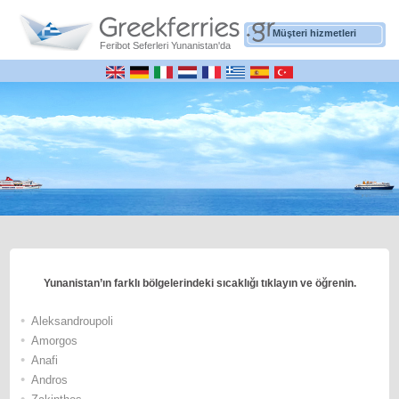
Müşteri hizmetleri
Feribot Seferleri Yunanistan'da
Yunanistan’ın farklı bölgelerindeki sıcaklığı tıklayın ve öğrenin.
•
Αleksandroupoli
•
Αmorgos
•
Αnafi
•
Andros
•