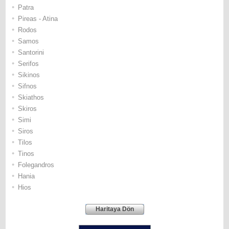
•
Patra
•
Pireas - Atina
•
Rodos
•
Samos
•
Santorini
•
Serifos
•
Sikinos
•
Sifnos
•
Skiathos
•
Skiros
•
Simi
•
Siros
•
Tilos
•
Τinos
•
Folegandros
•
Hania
•
Hios
Haritaya Dön