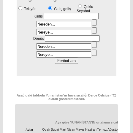
Çoklu
Tek yön
Gidiş geliş
Seyahat
Gidiş
Dönüş
Aşağıdaki tabloda Yunanistan’ın hava sıcalığı Derce Celsius (°C)
olarak gösterilmektedir.
Aya göre YUNANİSTAN’IN ortalama sıcaklığı
Ocak
Şubat
Μart
Nisan
Μayıs
Haziran
Temuz
Ağustos
Eylül
Eki
Aylar