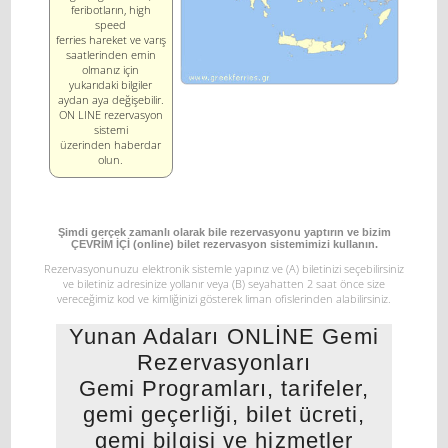
feribotların, high
speed
ferries hareket ve varış
saatlerinden emin
olmanız için
yukarıdaki bilgiler
aydan aya değişebilir.
ON LINE rezervasyon
sistemi
üzerinden haberdar
olun.
Şimdi gerçek zamanlı olarak bile rezervasyonu yaptırın ve bizim
ÇEVRİM İÇİ (online) bilet rezervasyon sistemimizi kullanın.
Rezervasyonunuzu elektronik sistemle yapınız ve
(Α) biletinizi seçebilirsiniz
ve biletiniz adresinize yollanır veya
(Β) seyahatten 2 saat önce size
vereceğimiz kod ve kimliğinizi gösterek liman ofislerinden alabilirsiniz.
Yunan Adaları ONLİNE Gemi
Rezervasyonları
Gemi Programları, tarifeler,
gemi geçerliği, bilet ücreti,
gemi bilgisi ve hizmetler