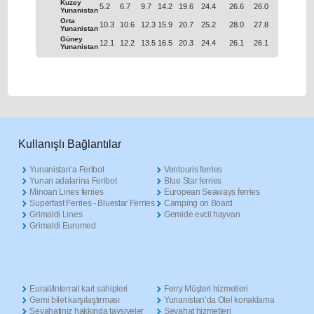
Kuzey
5.2
6.7
9.7
14.2
19.6
24.4
26.6
26.0
21.8
16.
Yunanistan
Orta
10.3
10.6
12.3
15.9
20.7
25.2
28.0
27.8
24.2
19.
Yunanistan
Güney
12.1
12.2
13.5
16.5
20.3
24.4
26.1
26.1
23.5
20.
Yunanistan
Κullanışlı Βağlantılar
Yunanistan’a Feribot
Ventouris ferries
Yunan adalarina Feribot
Blue Star ferries
Minoan Lines ferries
European Seaways ferries
Superfast Ferries - Bluestar Ferries
Camping on Board
Grimaldi Lines
Gemide evcil hayvan
Grimaldi Euromed
Eurail/Interrail kart sahipleri
Ferry Müşteri hizmetleri
Gemi bilet karşılaştırması
Yunanistan’da Otel konaklama
Seyahatiniz hakkında tavsiyeler
Seyahat hizmetleri