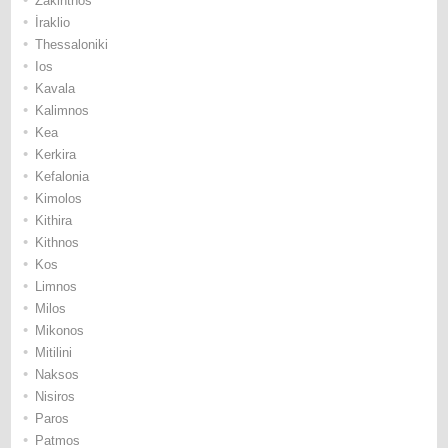
Ζakinthos
•
İraklio
•
Thessaloniki
•
Ios
•
Κavala
•
Κalimnos
•
Κea
•
Κerkira
•
Κefalonia
•
Κimolos
•
Κithira
•
Κithnos
•
Κos
•
Limnos
•
Μilos
•
Μikonos
•
Μitilini
•
Νaksos
•
Νisiros
•
Paros
•
Patmos