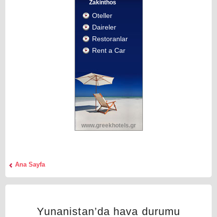
Ζakinthos
Oteller
Daireler
Restoranlar
Rent a Car
www.greekhotels.gr
Αna Sayfa
Yunanistan’da hava durumu