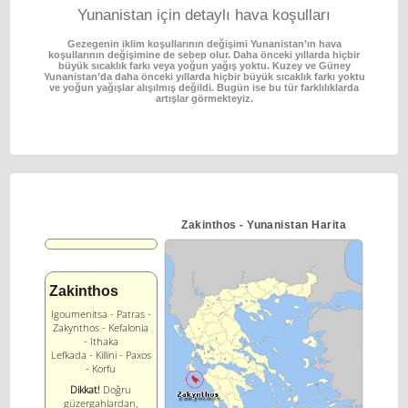
Yunanistan için detaylı hava koşulları
Gezegenin iklim koşullarının değişimi Yunanistan’ın hava
koşullarının değişimine de sebep olur.
Daha önceki yıllarda hiçbir
büyük sıcaklık farkı veya yoğun yağış yoktu.
Kuzey ve Güney
Yunanistan’da daha önceki yıllarda hiçbir büyük sıcaklık farkı yoktu
ve yoğun
yağışlar alışılmış değildi. Bugün ise bu tür farklılıklarda
artışlar görmekteyiz.
Ζakinthos - Yunanistan Harita
Ζakinthos
Igoumenitsa - Patras -
Zakynthos - Kefalonia
- Ithaka
Lefkada - Killini - Paxos
- Korfu
Dikkat!
Doğru
güzergahlardan,