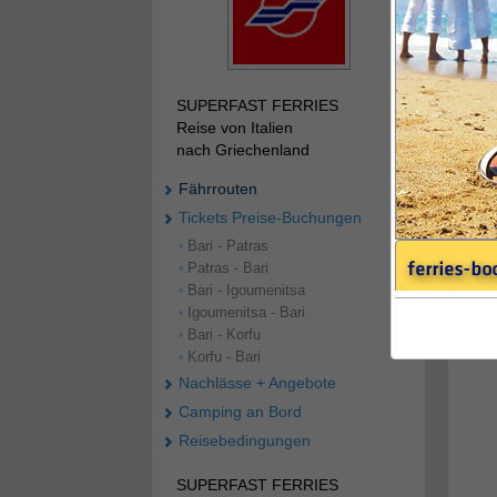
SUPERFAST FERRIES
Reise von Italien
Ba
nach Griechenland
It
Ba
Fährrouten
It
Pa
Tickets Preise-Buchungen
Gr
Bari - Patras
•
Ig
Patras - Bari
Gr
•
Bari - Igoumenitsa
•
Abfa
Igoumenitsa - Bari
•
klic
Bari - Korfu
•
Korfu - Bari
•
Nachlässe + Angebote
Camping an Bord
Reisebedingungen
SUPERFAST FERRIES