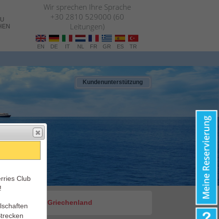
Wir sprechen Ihre Sprache
+30 2810 529000 (60
ZU
Leitungen)
HEN
EN
DE
IT
NL
FR
GR
ES
TR
Kundenunterstützung
rries Club
!
on Italien nach Griechenland
lschaften
trecken