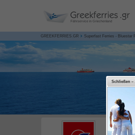
Fährservice in Griechenland
GREEKFERRIES.GR
Superfast Ferries - Bluestar 
Schließen – 