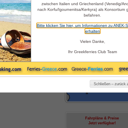
zwischen Italien und Griechenland (Venedig/An
nach Korfu/Igoumenitsa/Kerkyra) als Konsortium
Superfast Ferries auf den
SUPERFAST FERRIES
befahren.
Fahrpläne, Preise + Angebo
Bitte klicken Sie hier, um Informationen zu ANEK-
erhalten
ri
Patras
alien
Griechenland
Vielen Danke,
ri
Igoumenitsa
alien
Griechenland
Ihr Greekferries Club Team
tras
Bari
iechenland
Italien
oumenitsa
Bari
iechenland
Italien
Für Preise von Superfast Ferries,
hrtzeiten und saisonale Verfügbarkeit,
Schließen – zurück z
ken sie auf die entsprechenden Routen.
Fahrpläne & Preise
Jetzt verfügbar!