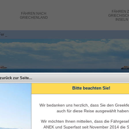
FÄHREN
FÄHREN
NACH
GRIECHISC
GRIECHENLAND
INSELN
Ferries - Bari Patras Fährtickets, Kosten und Buchu _
zurück zur Seite...
Bitte beachten Sie!
Wir bedanken uns herzlich, dass Sie den Greekfe
auch für diese Reise ausgewählt haben
Superfast Ferries - Reisen Sie mit Superfast Ferries v
Wir möchten Ihnen mitteilen, dass die Fährgesel
ANEK und Superfast seit November 2014 die S