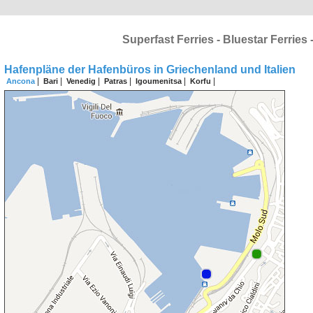
Superfast Ferries - Bluestar Ferries
Hafenpläne der Hafenbüros in Griechenland und Italien
|
|
|
|
|
|
Ancona
Bari
Venedig
Patras
Igoumenitsa
Korfu