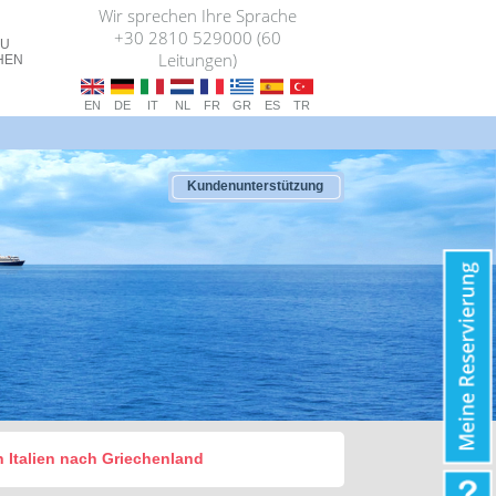
Wir sprechen Ihre Sprache
+30 2810 529000 (60
ZU
Leitungen)
HEN
EN
DE
IT
NL
FR
GR
ES
TR
Kundenunterstützung
on Italien nach Griechenland