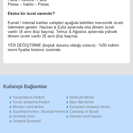
Pireas – İraklio – Pireas
Ekstra bir ücret varmıdır?
Eurrail / Interrail kartları sahipleri aşağıda belirtilen mevsimlik ücreti
ödemeleri gerekir: Haziran & Eylül aylarında orta dönem ücreti
vardır 16 avro (kişi başına). Temuz & Ağustos aylarında yüksek
dönem ücreti vardır 26 avro (kişi başına).
YER DEĞİŞTİRME (boşluk durumu olduğu sürece) - %50 indirim
resmi fiyatlar listemiz üzerinde.
Κullanışlı Βağlantılar
Yunanistan’a Feribot
Ventouris ferries
Yunan adalarina Feribot
Blue Star ferries
Minoan Lines ferries
European Seaways ferries
Superfast Ferries - Bluestar Ferries
Camping on Board
Grimaldi Lines
Gemide evcil hayvan
Grimaldi Euromed