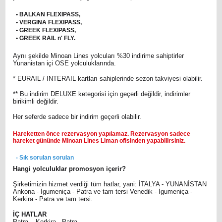
• BALKAN FLEXIPASS,
• VERGINA FLEXIPASS,
• GREEK FLEXIPASS,
• GREEK RAIL n' FLY.
Aynı şekilde Minoan Lines yolcuları %30 indirime sahiptirler
Yunanistan içi OSE yolculuklarında.
* EURAIL / INTERAIL kartları sahiplerinde sezon takviyesi olabilir.
** Bu indirim DELUXE ketegorisi için geçerli değildir, indirimler
birikimli değildir.
Her seferde sadece bir indirim geçerli olabilir.
Hareketten önce rezervasyon yapılamaz. Rezervasyon sadece
hareket gününde Minoan Lines Liman ofisinden yapabilirsiniz.
- Sık sorulan sorulan
Hangi yolculuklar promosyon içerir?
Şirketimizin hizmet verdiği tüm hatlar, yani: İTALYA - YUNANİSTAN
Αnkona - İgumeniça - Patra ve tam tersi Venedik - İgumeniça -
Kerkira - Patra ve tam tersi.
İÇ HATLAR
Patra – Kerkira - Patra