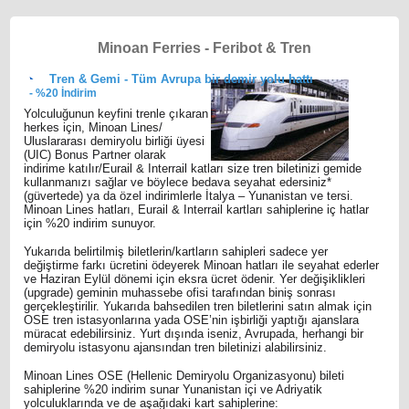
Minoan Ferries - Feribot & Tren
Τren & Gemi - Tüm Avrupa bir demir yolu hattı
- %20 İndirim
Yolculuğunun keyfini trenle çıkaran
herkes için, Minoan Lines/
Uluslararası demiryolu birliği üyesi
(UIC) Bonus Partner olarak
indirime katılır/Eurail & Interrail katları size tren biletinizi gemide
kullanmanızı sağlar ve böylece bedava seyahat edersiniz*
(güvertede) ya da özel indirimlerle İtalya – Yunanistan ve tersi.
Minoan Lines hatları, Eurail & Interrail kartları sahiplerine iç hatlar
için %20 indirim sunuyor.
Yukarıda belirtilmiş biletlerin/kartların sahipleri sadece yer
değiştirme farkı ücretini ödeyerek Minoan hatları ile seyahat ederler
ve Haziran Eylül dönemi için eksra ücret ödenir. Yer değişiklikleri
(upgrade) geminin muhassebe ofisi tarafından biniş sonrası
gerçekleştirilir. Yukarıda bahsedilen tren biletlerini satın almak için
OSE tren istasyonlarına yada OSE’nin işbirliği yaptığı ajanslara
müracat edebilirsiniz. Yurt dışında iseniz, Avrupada, herhangi bir
demiryolu istasyonu ajansından tren biletinizi alabilirsiniz.
Minoan Lines OSE (Hellenic Demiryolu Organizasyonu) bileti
sahiplerine %20 indirim sunar Yunanistan içi ve Adriyatik
yolculuklarında ve de aşağıdaki kart sahiplerine: