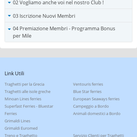
02 Vogliamo anche voi nel nostro Club !
4.8.2026
350.765
03 Iscrizione Nuovi Membri
3.8.2026
350.752
04 Premiazione Membri - Programma Bonus
2.8.2026
350.740
per Mile
1.8.2026
350.733
Link Utili
Traghetti per la Grecia
Ventouris ferries
Traghetti alle isole greche
Blue Star ferries
Minoan Lines ferries
European Seaways ferries
Superfast Ferries - Bluestar
Campeggio a Bordo
Ferries
Animali domestici a Bordo
Grimaldi Lines
Grimaldi Euromed
Treno e Traghetto
Servizio Clienti per Traghetti