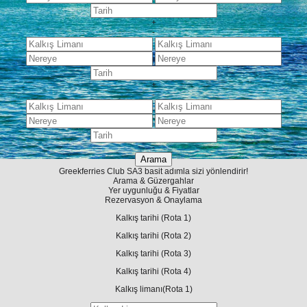
+
-
+
-
-
Greekferries Club
SA
3 basit adımla sizi yönlendirir!
Arama & Güzergahlar
Yer uygunluğu & Fiyatlar
Rezervasyon & Onaylama
Kalkış tarihi
(Rota 1)
Kalkış tarihi
(Rota 2)
Kalkış tarihi
(Rota 3)
Kalkış tarihi
(Rota 4)
Kalkış limanı
(Rota 1)