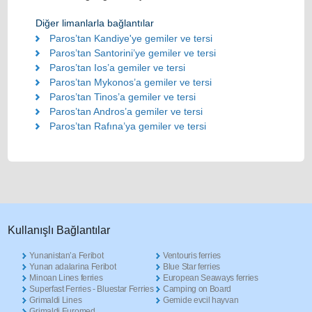
Diğer limanlarla bağlantılar
Paros’tan Kandiye'ye gemiler ve tersi
Paros’tan Santorini’ye gemiler ve tersi
Paros’tan Ios’a gemiler ve tersi
Paros’tan Mykonos’a gemiler ve tersi
Paros’tan Tinos’a gemiler ve tersi
Paros’tan Andros’a gemiler ve tersi
Paros’tan Rafına’ya gemiler ve tersi
Κullanışlı Βağlantılar
Yunanistan’a Feribot
Ventouris ferries
Yunan adalarina Feribot
Blue Star ferries
Minoan Lines ferries
European Seaways ferries
Superfast Ferries - Bluestar Ferries
Camping on Board
Grimaldi Lines
Gemide evcil hayvan
Grimaldi Euromed