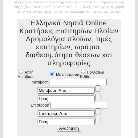
μπορείτε να επιλέξετε τα εισιτήρια σας
να αποσταλούν στην διεύθυνση
σας ή (Β) να τα παραλάβετε από το λιμάνι 2 ώρες πριν την αναχώρηση
με το κωδικό κράτησης που θα σας δώσουμε και την ταυτότητα σας.
Ελληνικά Νησιά Online
Κρατήσεις Εισιτηρίων Πλοίων
Δρομολόγια πλοίων, τιμές
εισιτηρίων, ωράρια,
διαθεσιμότητα θέσεων και
πληροφορίες
Απλή
Πολλαπλό
Με επιστροφή
Μετάβαση
Ταξίδι
Μετάβαση
Επιστροφή