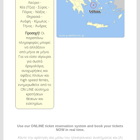
Λαύριο -
Κέα (Τζια) - Σύρος -
Πάρος - Νάξος -
Θηρασιά -
Ανάφη - Κίμωλος -
Τήνος - Άνδρος
Προσοχή!
Οι
παραπάνω
πληροφορίες μπορεί
να αλλάξουν
από μήνα σε μήνα.
Για να είστε σίγουροι
για σωστά
δρομολόγια,
αναχωρήσεις και
αφίξεις πλοίων και
high speed ferries,
ενημερωθείτε από το
ON LINE σύστημα
κρατήσεων
θέσεων και
εισιτηρίων.
Use our ONLINE ticket reservation system and book your tickets
NOW in real time.
Κάντε την κράτηση σας μέσω του ηλεκτρονικού συστήματος και (Α)