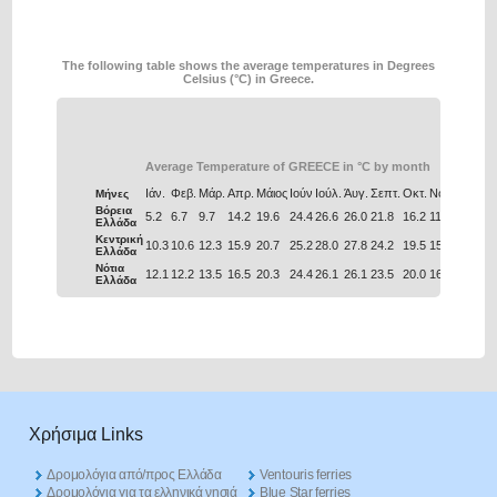
The following table shows the average temperatures in Degrees
Celsius (°C) in Greece.
Average Temperature of GREECE in °C by month
Ιάν.
Φεβ.
Μάρ.
Απρ.
Μάιος
Ιούν
Ιούλ.
Άυγ.
Σεπτ.
Οκτ.
Νοέ.
Δεκ.
Μήνες
Βόρεια
5.2
6.7
9.7
14.2
19.6
24.4
26.6
26.0
21.8
16.2
11.0
6.9
Ελλάδα
Κεντρική
10.3
10.6
12.3
15.9
20.7
25.2
28.0
27.8
24.2
19.5
15.4
12.0
Ελλάδα
Νότια
12.1
12.2
13.5
16.5
20.3
24.4
26.1
26.1
23.5
20.0
16.6
13.7
Ελλάδα
Χρήσιμα Links
Δρομολόγια από/προς Ελλάδα
Ventouris ferries
Δρομολόγια για τα ελληνικά νησιά
Blue Star ferries